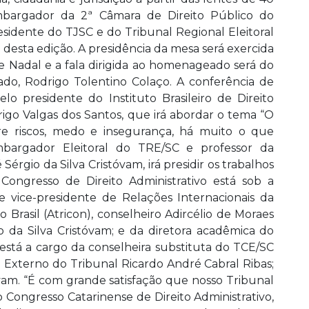
embargador da 2ª Câmara de Direito Público do
esidente do TJSC e do Tribunal Regional Eleitoral
desta edição. A presidência da mesa será exercida
 Nadal e a fala dirigida ao homenageado será do
o, Rodrigo Tolentino Colaço. A conferência de
elo presidente do Instituto Brasileiro de Direito
rigo Valgas dos Santos, que irá abordar o tema “O
tre riscos, medo e insegurança, há muito o que
bargador Eleitoral do TRE/SC e professor da
érgio da Silva Cristóvam, irá presidir os trabalhos
Congresso de Direito Administrativo está sob a
 vice-presidente de Relações Internacionais da
Brasil (Atricon), conselheiro Adircélio de Moraes
io da Silva Cristóvam; e da diretora acadêmica do
 está a cargo da conselheira substituta do TCE/SC
e Externo do Tribunal Ricardo André Cabral Ribas;
óvam. “É com grande satisfação que nosso Tribunal
o Congresso Catarinense de Direito Administrativo,