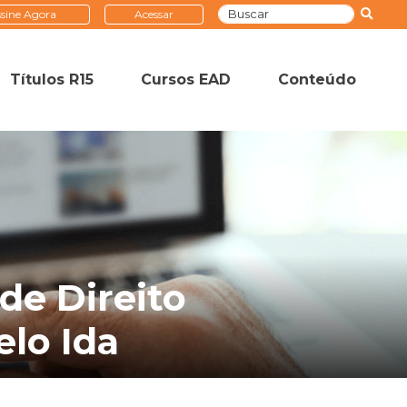
sine Agora
Acessar
Títulos R15
Cursos EAD
Conteúdo
de Direito
elo Ida