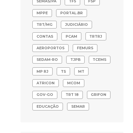
SEMAS/PA
TF5
FSP
MPPE
PORTAL.BR
TRT/MG
JUDICIÁRIO
CONTAS
PCAM
TRTRJ
AEROPORTOS
FEMURS
SEDAM-RO
TJPB
TCEMS
MP RJ
TS
MT
ATRICON
MCOM
GOV-GO
TRT 18
GRIFON
EDUCAÇÃO
SEMAR