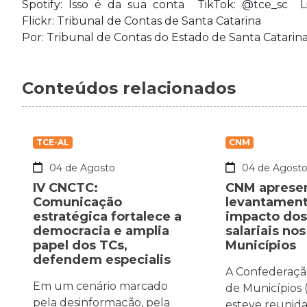
Spotify: Isso é da sua conta TikTok: @tce_sc L
Flickr: Tribunal de Contas de Santa Catarina
Por: Tribunal de Contas do Estado de Santa Catarin
Conteúdos relacionados
TCE-AL
CNM
04 de Agosto
04 de Agost
IV CNCTC:
CNM aprese
Comunicação
levantament
estratégica fortalece a
impacto dos
democracia e amplia
salariais nos
papel dos TCs,
Municípios
defendem especialis
A Confederaçã
Em um cenário marcado
de Municípios
pela desinformação, pela
esteve reunida