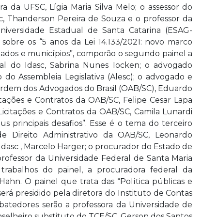
ora da UFSC, Lígia Maria Silva Melo; o assessor do
c, Thanderson Pereira de Souza e o professor da
niversidade Estadual de Santa Catarina (ESAG-
 sobre os “5 anos da Lei 14.133/2021: novo marco
estados e municípios”, comporão o segundo painel a
ral do Idasc, Sabrina Nunes Iocken; o advogado
 do Assembleia Legislativa (Alesc); o advogado e
Ordem dos Advogados do Brasil (OAB/SC), Eduardo
itações e Contratos da OAB/SC, Felipe Cesar Lapa
 Licitações e Contratos da OAB/SC, Camila Lunardi
eus principais desafios”. Esse é o tema do terceiro
e Direito Administrativo da OAB/SC, Leonardo
Idasc , Marcelo Harger; o procurador do Estado de
rofessor da Universidade Federal de Santa Maria
trabalhos do painel, a procuradora federal da
ahn. O painel que trata das “Política públicas e
rá presidido pela diretora do Instituto de Contas
batedores serão a professora da Universidade de
nselheiro substituto do TCE/SC, Gerson dos Santos