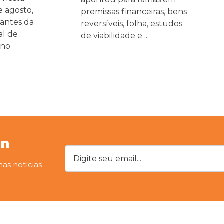
de agosto,
premissas financeiras, bens
antes da
reversíveis, folha, estudos
al de
de viabilidade e ...
rno
on
Digite seu email...
mas notícias