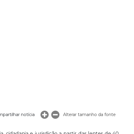
partilhar notícia
Alterar tamanho da fonte
 cidadania e jurisdição a partir das lentes de 40