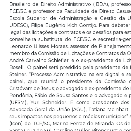
Brasileiro de Direito Administrativo (IBDA), profess
TCE/SC e professor da Faculdade de Direito Cesus
Escola Superior de Administração e Gestão da U
UDESC), Filipe Eugênio Kich Gontijo. Para debater
legal das licitações e contratos e os desafios para 
conselheira substituta do TCE/SC e secretária-ge
Leonardo Ulisses Moraes, assessor de Planejamento
membro da Comissão de Licitações e Contratos da 
André Carvalho Schiefler; e o ex-presidente de Lic
Boselli. O painel será presidido pela presidente de
Steiner. “Processo Administrativo na era digital e s
painel, que reunirá o presidente da Comissão d
Cristóvam de Jesus; o advogado e ex-presidente do 
Rondônia, Fábio de Sousa Santos e o advogado e p
(UFSM), Yuri Schneider. E como presidente dos 
Advocacia-Geral da União (AGU), Tatiana Meinhart H
seus impactos nos pequenos e médios municípios” se
(Icon) do TCE/SC, Marina Ferraz de Miranda. Os de
Santa Cruz do Sul, Caroline Müller Bitencourt; o co