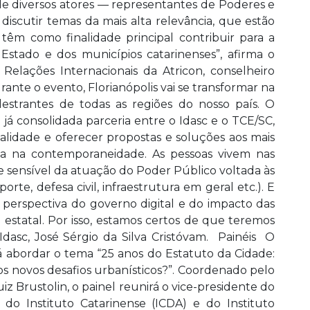
e diversos atores — representantes de Poderes e
discutir temas da mais alta relevância, que estão
m como finalidade principal contribuir para a
Estado e dos municípios catarinenses”, afirma o
Relações Internacionais da Atricon, conselheiro
ante o evento, Florianópolis vai se transformar na
alestrantes de todas as regiões do nosso país. O
já consolidada parceria entre o Idasc e o TCE/SC,
lidade e oferecer propostas e soluções aos mais
a na contemporaneidade. As pessoas vivem nas
el e sensível da atuação do Poder Público voltada às
rte, defesa civil, infraestrutura em geral etc.). E
 perspectiva do governo digital e do impacto das
 estatal. Por isso, estamos certos de que teremos
dasc, José Sérgio da Silva Cristóvam. Painéis O
irá abordar o tema “25 anos do Estatuto da Cidade:
s novos desafios urbanísticos?”. Coordenado pelo
z Brustolin, o painel reunirá o vice-presidente do
 do Instituto Catarinense (ICDA) e do Instituto