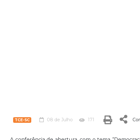
08 de Julho
171
Com
TCE-SC
A conferência de abertura, com o tema “Democracia,