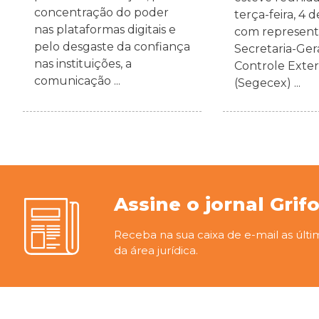
concentração do poder
terça-feira, 4 
nas plataformas digitais e
com represent
pelo desgaste da confiança
Secretaria-Ger
nas instituições, a
Controle Exte
comunicação ...
(Segecex) ...
Assine o jornal Grif
Receba na sua caixa de e-mail as últi
da área jurídica.