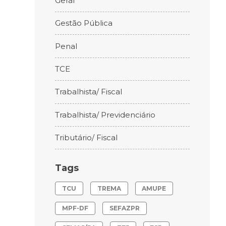
Geral
Gestão Pública
Penal
TCE
Trabalhista/ Fiscal
Trabalhista/ Previdenciário
Tributário/ Fiscal
Tags
TCU
TREMA
AMUPE
MPF-DF
SEFAZPR