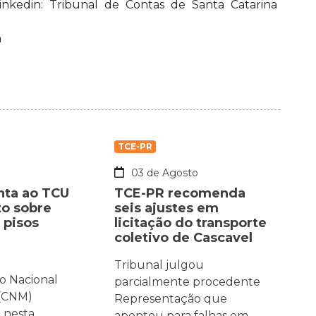
inkedin: Tribunal de Contas de Santa Catarina
a
TCE-PR
o
03 de Agosto
nta ao TCU
TCE-PR recomenda
o sobre
seis ajustes em
 pisos
licitação do transporte
coletivo de Cascavel
Tribunal julgou
o Nacional
parcialmente procedente
 (CNM)
Representação que
 nesta
apontou para falhas em