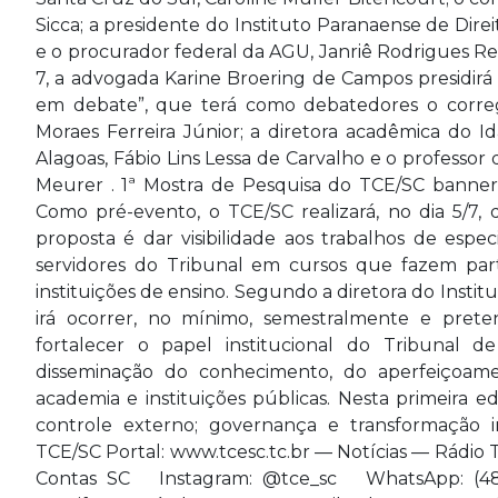
Sicca; a presidente do Instituto Paranaense de Direi
e o procurador federal da AGU, Janriê Rodrigues Re
7, a advogada Karine Broering de Campos presidirá 
em debate”, que terá como debatedores o correge
Moraes Ferreira Júnior; a diretora acadêmica do I
Alagoas, Fábio Lins Lessa de Carvalho e o professor
Meurer . 1ª Mostra de Pesquisa do TCE/SC banner 
Como pré-evento, o TCE/SC realizará, no dia 5/7, 
proposta é dar visibilidade aos trabalhos de espe
servidores do Tribunal em cursos que fazem par
instituições de ensino. Segundo a diretora do Institu
irá ocorrer, no mínimo, semestralmente e preten
fortalecer o papel institucional do Tribunal
disseminação do conhecimento, do aperfeiçoame
academia e instituições públicas. Nesta primeira e
controle externo; governança e transformação in
TCE/SC Portal: www.tcesc.tc.br — Notícias — Rádi
Contas SC Instagram: @tce_sc WhatsApp: (48