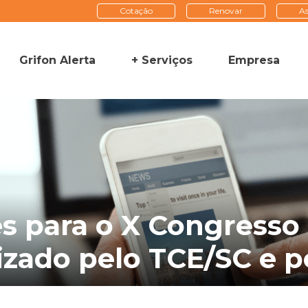
Cotação
Renovar
As
Grifon Alerta
+ Serviços
Empresa
es para o X Congresso 
izado pelo TCE/SC e p