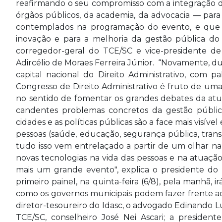
reafirmando o seu compromisso com a integração d
órgãos públicos, da academia, da advocacia — para 
contemplados na programação do evento, e que tê
inovação e para a melhoria da gestão pública do 
corregedor-geral do TCE/SC e vice-presidente de 
Adircélio de Moraes Ferreira Júnior. “Novamente, dur
capital nacional do Direito Administrativo, com p
Congresso de Direito Administrativo é fruto de uma 
no sentido de fomentar os grandes debates da atua
candentes problemas concretos da gestão públic
cidades e as políticas públicas são a face mais visív
pessoas (saúde, educação, segurança pública, transpo
tudo isso vem entrelaçado a partir de um olhar na
novas tecnologias na vida das pessoas e na atuação
mais um grande evento", explica o presidente do I
primeiro painel, na quinta-feira (6/8), pela manhã, 
como os governos municipais podem fazer frente ao
diretor-tesoureiro do Idasc, o advogado Edinando Lui
TCE/SC, conselheiro José Nei Ascari; a presidente