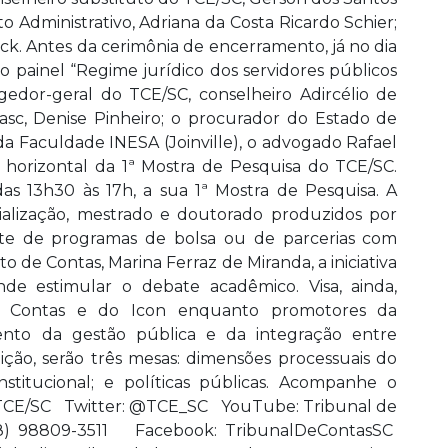
to Administrativo, Adriana da Costa Ricardo Schier;
ck. Antes da cerimônia de encerramento, já no dia
o painel “Regime jurídico dos servidores públicos
dor-geral do TCE/SC, conselheiro Adircélio de
dasc, Denise Pinheiro; o procurador do Estado de
 da Faculdade INESA (Joinville), o advogado Rafael
horizontal da 1ª Mostra de Pesquisa do TCE/SC.
das 13h30 às 17h, a sua 1ª Mostra de Pesquisa. A
cialização, mestrado e doutorado produzidos por
te de programas de bolsa ou de parcerias com
to de Contas, Marina Ferraz de Miranda, a iniciativa
de estimular o debate acadêmico. Visa, ainda,
 de Contas e do Icon enquanto promotores da
nto da gestão pública e da integração entre
dição, serão três mesas: dimensões processuais do
stitucional; e políticas públicas. Acompanhe o
o TCE/SC Twitter: @TCE_SC YouTube: Tribunal de
) 98809-3511 Facebook: TribunalDeContasSC