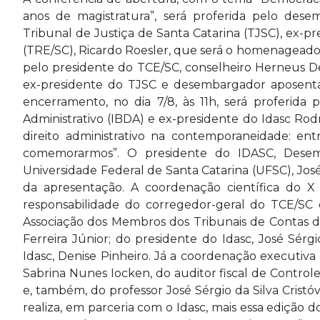
anos de magistratura”, será proferida pelo des
Tribunal de Justiça de Santa Catarina (TJSC), ex-pr
(TRE/SC), Ricardo Roesler, que será o homenageado 
pelo presidente do TCE/SC, conselheiro Herneus De
ex-presidente do TJSC e desembargador aposentad
encerramento, no dia 7/8, às 11h, será proferida p
Administrativo (IBDA) e ex-presidente do Idasc Rod
direito administrativo na contemporaneidade: en
comemorarmos”. O presidente do IDASC, Desem
Universidade Federal de Santa Catarina (UFSC), José S
da apresentação. A coordenação científica do X 
responsabilidade do corregedor-geral do TCE/SC e
Associação dos Membros dos Tribunais de Contas do 
Ferreira Júnior; do presidente do Idasc, José Sérg
Idasc, Denise Pinheiro. Já a coordenação executiva
Sabrina Nunes Iocken, do auditor fiscal de Control
e, também, do professor José Sérgio da Silva Crist
realiza, em parceria com o Idasc, mais essa edição d