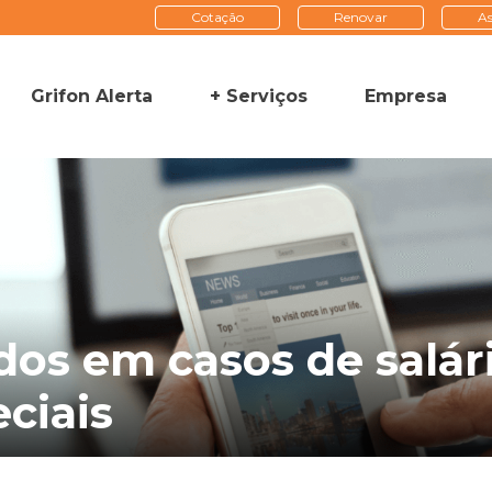
Cotação
Renovar
As
Grifon Alerta
+ Serviços
Empresa
dos em casos de salá
ciais