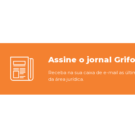
Assine o jornal Grif
Receba na sua caixa de e-mail as últi
da área jurídica.