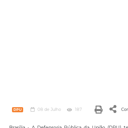
08 de Julho
187
Com
DPU
Brasília - A Defensoria Pública da União (DPU) 