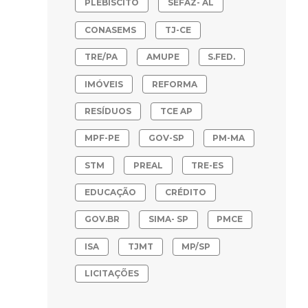
PLEBISCITO
SEFAZ- AL
CONASEMS
TJ-CE
TRE/PA
AMUPE
S.FED.
IMÓVEIS
REFORMA
RESÍDUOS
TCE AP
MPF-PE
GOV-SP
PM-MA
STM
PREAL
TRE-ES
EDUCAÇÃO
CRÉDITO
GOV.BR
SIMA- SP
PMCE
ISA
TJMT
MP/SP
LICITAÇÕES