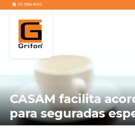
(11) 3186-8100
CASAM facilita acor
para seguradas espe