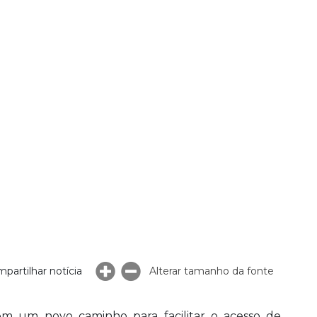
partilhar notícia
Alterar tamanho da fonte
tem um novo caminho para facilitar o acesso de