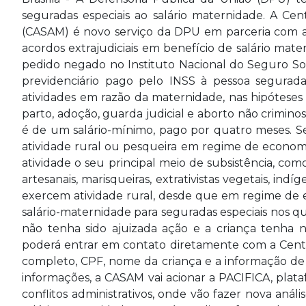
seguradas especiais ao salário maternidade. A Ce
(CASAM) é novo serviço da DPU em parceria com a 
acordos extrajudiciais em benefício de salário mat
pedido negado no Instituto Nacional do Seguro Soc
previdenciário pago pelo INSS à pessoa segurada
atividades em razão da maternidade, nas hipóteses 
parto, adoção, guarda judicial e aborto não criminos
é de um salário-mínimo, pago por quatro meses. S
atividade rural ou pesqueira em regime de economia
atividade o seu principal meio de subsistência, como
artesanais, marisqueiras, extrativistas vegetais, in
exercem atividade rural, desde que em regime de e
salário-maternidade para seguradas especiais nos qua
não tenha sido ajuizada ação e a criança tenha na
poderá entrar em contato diretamente com a Cent
completo, CPF, nome da criança e a informação de 
informações, a CASAM vai acionar a PACIFICA, plat
conflitos administrativos, onde vão fazer nova anál