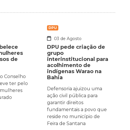
DPU
o
03 de Agosto
abelece
DPU pede criação de
mulheres
grupo
asos de
interinstitucional para
acolhimento de
indígenas Warao na
 o Conselho
Bahia
eve ter pelo
Defensoria ajuizou uma
 mulheres
ação civil pública para
jurado
garantir direitos
fundamentais a povo que
reside no município de
Feira de Santana