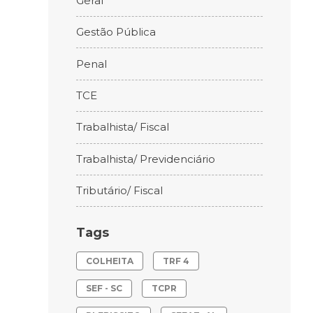
Geral
Gestão Pública
Penal
TCE
Trabalhista/ Fiscal
Trabalhista/ Previdenciário
Tributário/ Fiscal
Tags
COLHEITA
TRF 4
SEF - SC
TCPR