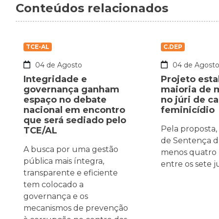
Conteúdos relacionados
TCE-AL
C.DEP
04 de Agosto
04 de Agost
Integridade e
Projeto est
governança ganham
maioria de 
espaço no debate
no júri de c
nacional em encontro
feminicídio
que será sediado pelo
Pela proposta,
TCE/AL
de Sentença d
A busca por uma gestão
menos quatro
pública mais íntegra,
entre os sete 
transparente e eficiente
tem colocado a
governança e os
mecanismos de prevenção