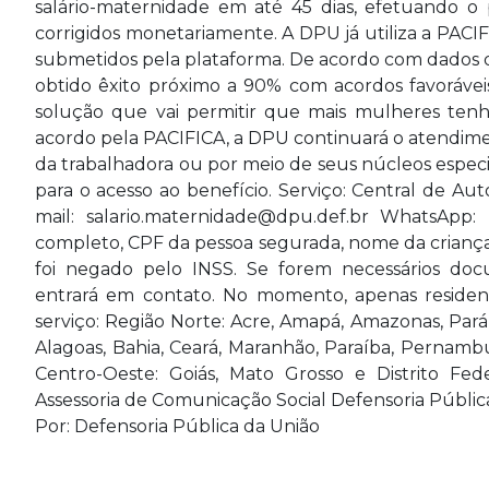
salário-maternidade em até 45 dias, efetuando o
corrigidos monetariamente. A DPU já utiliza a PAC
submetidos pela plataforma. De acordo com dados da
obtido êxito próximo a 90% com acordos favoráve
solução que vai permitir que mais mulheres tenh
acordo pela PACIFICA, a DPU continuará o atendim
da trabalhadora ou por meio de seus núcleos especia
para o acesso ao benefício. Serviço: Central de A
mail: salario.maternidade@dpu.def.br WhatsApp: 
completo, CPF da pessoa segurada, nome da criança
foi negado pelo INSS. Se forem necessários d
entrará em contato. No momento, apenas residen
serviço: Região Norte: Acre, Amapá, Amazonas, Pará
Alagoas, Bahia, Ceará, Maranhão, Paraíba, Pernamb
Centro-Oeste: Goiás, Mato Grosso e Distrito Fe
Assessoria de Comunicação Social Defensoria Públic
Por: Defensoria Pública da União