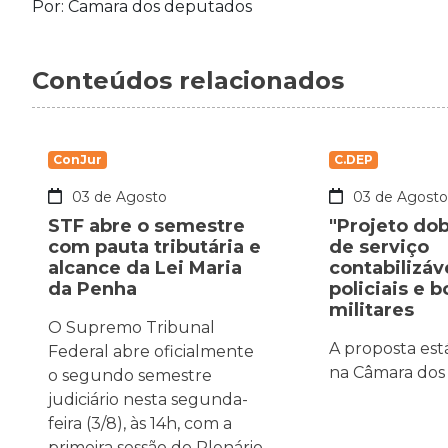
Por: Camara dos deputados
Conteúdos relacionados
ConJur
C.DEP
03 de Agosto
03 de Agost
STF abre o semestre
"Projeto do
com pauta tributária e
de serviço
alcance da Lei Maria
contabilizáv
da Penha
policiais e 
militares
O Supremo Tribunal
A proposta est
Federal abre oficialmente
na Câmara dos
o segundo semestre
judiciário nesta segunda-
feira (3/8), às 14h, com a
primeira sessão do Plenário