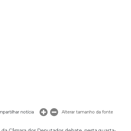
partilhar notícia
Alterar tamanho da fonte
ia da Câmara dos Deputados debate, nesta quarta-