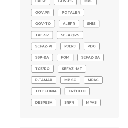
CRISE
GOV-ES
MPF
GOV.PR
POTALBR
GOV-TO
ALEPR
SNIS
TRE-SP
SEFAZ/RS
SEFAZ-PI
PJERJ
PDG
SSP-BA
FGM
SEFAZ-BA
TCE/RO
SEFAZ -MT
P.TAMAR
MP SC
MPAC
TELEFONIA
CRÉDITO
DESPESA
SRFN
MPAS