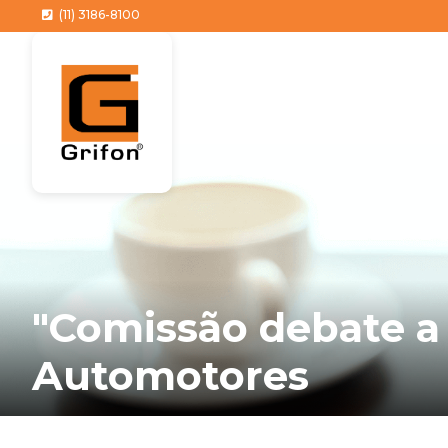
(11) 3186-8100
"Comissão debate a
Automotores