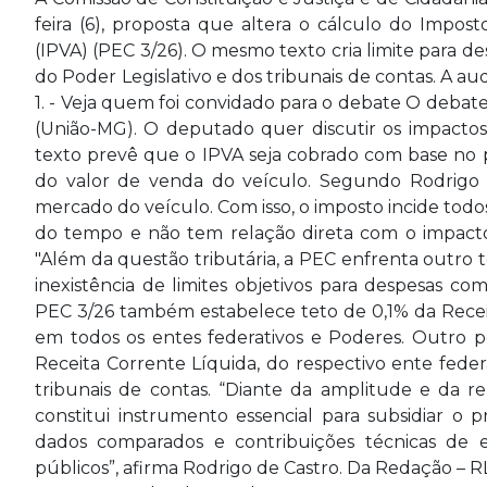
feira (6), proposta que altera o cálculo do Impo
(IPVA) (PEC 3/26). O mesmo texto cria limite para de
do Poder Legislativo e dos tribunais de contas. A aud
1. - Veja quem foi convidado para o debate O deba
(União-MG). O deputado quer discutir os impactos in
texto prevê que o IPVA seja cobrado com base no pe
do valor de venda do veículo. Segundo Rodrigo d
mercado do veículo. Com isso, o imposto incide tod
do tempo e não tem relação direta com o impacto n
"Além da questão tributária, a PEC enfrenta outro te
inexistência de limites objetivos para despesas com
PEC 3/26 também estabelece teto de 0,1% da Recei
em todos os entes federativos e Poderes. Outro p
Receita Corrente Líquida, do respectivo ente feder
tribunais de contas. “Diante da amplitude e da re
constitui instrumento essencial para subsidiar o p
dados comparados e contribuições técnicas de esp
públicos”, afirma Rodrigo de Castro. Da Redação – R