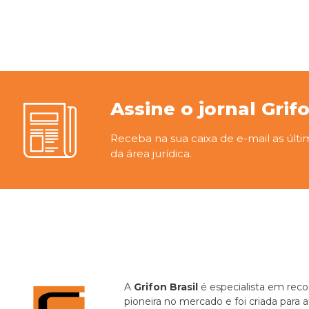
Assine o jornal Grif
Receba na sua caixa de e-mail as últi
da área jurídica.
A
Grifon Brasil
é especialista em recor
pioneira no mercado e foi criada para 