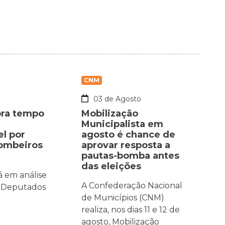
CNM
o
03 de Agosto
bra tempo
Mobilização
Municipalista em
el por
agosto é chance de
bombeiros
aprovar resposta a
pautas-bomba antes
das eleições
á em análise
A Confederação Nacional
 Deputados
de Municípios (CNM)
realiza, nos dias 11 e 12 de
agosto, Mobilização