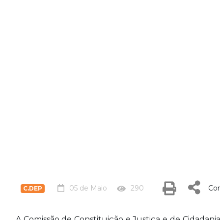
05 de Maio
290
Com
C.DEP
A Comissão de Constituição e Justiça e de Cidadan