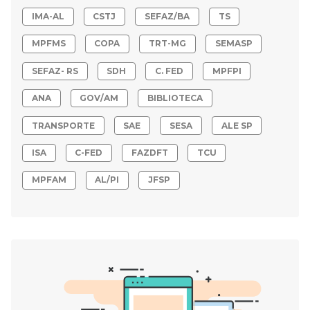
IMA-AL
CSTJ
SEFAZ/BA
TS
MPFMS
COPA
TRT-MG
SEMASP
SEFAZ- RS
SDH
C. FED
MPFPI
ANA
GOV/AM
BIBLIOTECA
TRANSPORTE
SAE
SESA
ALE SP
ISA
C-FED
FAZDFT
TCU
MPFAM
AL/PI
JFSP