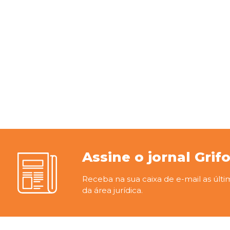
Assine o jornal Grif
Receba na sua caixa de e-mail as últi
da área jurídica.