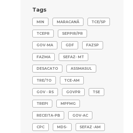
Tags
MIN
MARACANÃ
TCE/SP
TCEPR
SEPPIR/PR
GOV-MA
GDF
FAZSP
FAZMA
SEFAZ- MT
DESACATO
ASSMASUL
TRE/TO
TCE-AM
GOV - RS
GOVPR
TSE
TREPI
MPFMG
RECEITA-PB
GOV-AC
CPC
MDS-
SEFAZ -AM