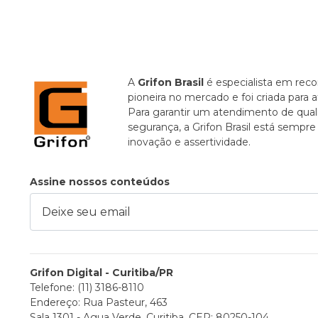
A
Grifon Brasil
é especialista em recor
pioneira no mercado e foi criada para 
Para garantir um atendimento de quali
segurança, a Grifon Brasil está sempr
inovação e assertividade.
Assine nossos conteúdos
ixe seu email
Grifon Digital - Curitiba/PR
Telefone: (11) 3186-8110
Endereço: Rua Pasteur, 463
Sala 1301 - Agua Verde, Curitiba, CEP: 80250-104