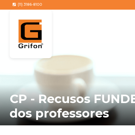
(11) 3186-8100
CP - Recusos FUNDE
dos professores