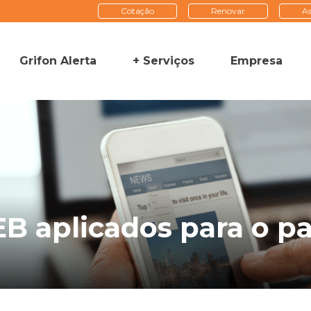
Cotação
Renovar
As
Grifon Alerta
+ Serviços
Empresa
B aplicados para o pa