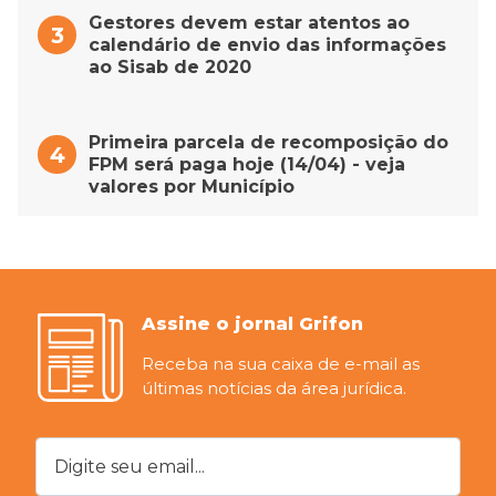
Gestores devem estar atentos ao
calendário de envio das informações
ao Sisab de 2020
Primeira parcela de recomposição do
FPM será paga hoje (14/04) - veja
valores por Município
Assine o jornal Grifon
Receba na sua caixa de e-mail as
últimas notícias da área jurídica.
Digite seu email...