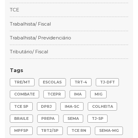
TCE
Trabalhista/ Fiscal
Trabalhista/ Previdenciário
Tributário/ Fiscal
Tags
TRE/MT
ESCOLAS
TRT-4
TJ-DFT
COMBATE
TCEPR
IMA
MIG
TCE SP
DPRJ
IMA-SC
COLHEITA
BRAILE
PREPA
SEMA
TJ-SP
MPFSP
TRT2/SP
TCE RN
SEMA-MG