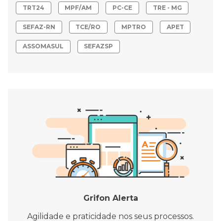
TRT24
MPF/AM
PC-CE
TRE - MG
SEFAZ-RN
TCE/RO
MPTRO
APET
ASSOMASUL
SEFAZSP
Grifon Alerta
Agilidade e praticidade nos seus processos.