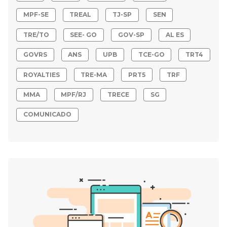
MPF-SE
TREAL
TJ-SP
SEN
TRE/TO
SEE- GO
GOV-SP
AL ES
GOVRS
ANS
UPB
TCE-GO
TRT4
ROYALTIES
TRE-MA
PRT5
TRF
MMA
MPF/RJ
TRECE
SG
COMUNICADO