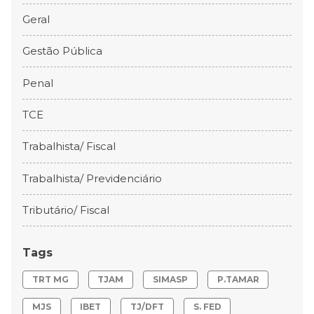
Geral
Gestão Pública
Penal
TCE
Trabalhista/ Fiscal
Trabalhista/ Previdenciário
Tributário/ Fiscal
Tags
TRT MG
TJAM
SIMASP
P.TAMAR
MJS
IBET
TJ/DFT
S. FED