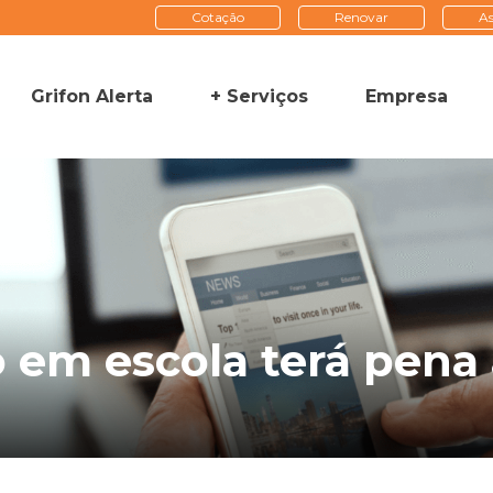
Cotação
Renovar
As
Grifon Alerta
+ Serviços
Empresa
 em escola terá pena 