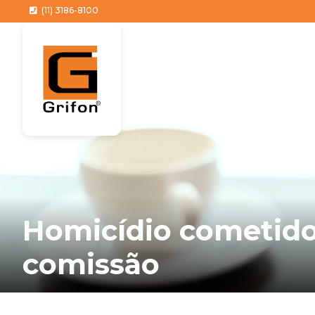
(11) 3186-8100
Homicídio cometido
comissão