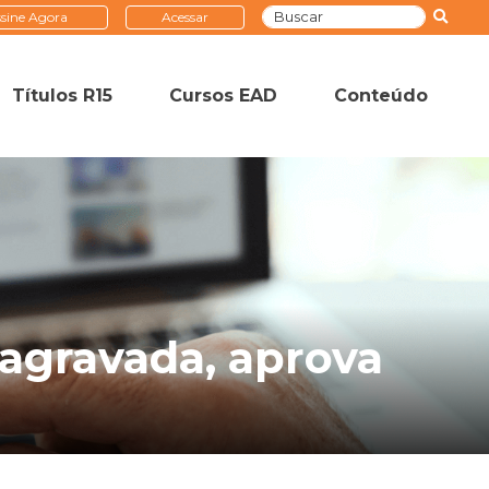
sine Agora
Acessar
Títulos R15
Cursos EAD
Conteúdo
agravada, aprova