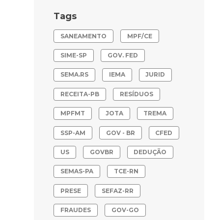
Tags
SANEAMENTO
MPF/CE
SIME-SP
GOV. FED
SEMA.RS
IEMA
JURID
RECEITA-PB
RESÍDUOS
MPFMT
JOTA
TREMA
SSP-AM
GOV - BR
CFED
US
GOVBR
DEDUÇÃO
SEMAS-PA
TCE-RN
PRESE
SEFAZ-RR
FRAUDES
GOV-GO