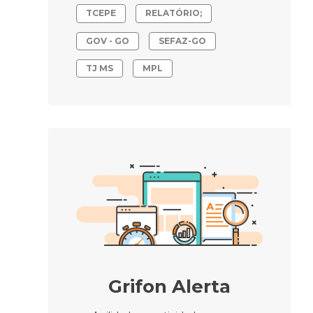
TCEPE
RELATÓRIO;
GOV - GO
SEFAZ-GO
TJ MS
MPL
Grifon Alerta