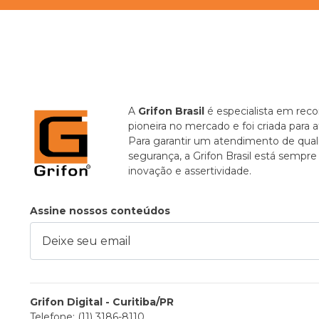
A
Grifon Brasil
é especialista em recor
pioneira no mercado e foi criada para 
Para garantir um atendimento de quali
segurança, a Grifon Brasil está sempr
inovação e assertividade.
Assine nossos conteúdos
ixe seu email
Grifon Digital - Curitiba/PR
Telefone: (11) 3186-8110