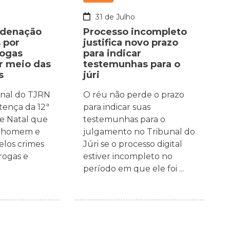
o
31 de Julho
ndenação
Processo incompleto
 por
justifica novo prazo
rogas
para indicar
or meio das
testemunhas para o
s
júri
inal do TJRN
O réu não perde o prazo
tença da 12ª
para indicar suas
de Natal que
testemunhas para o
 homem e
julgamento no Tribunal do
los crimes
Júri se o processo digital
rogas e
estiver incompleto no
período em que ele foi ...