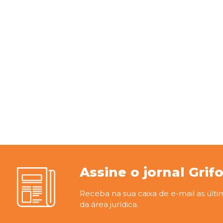
Assine o jornal Grif
Receba na sua caixa de e-mail as últi
da área jurídica.