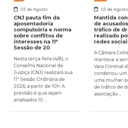
03 de Agosto
03 de Agost
CNJ pauta fim da
Mantida co
aposentadoria
de acusados
compulsória e norma
tráfico de d
sobre conflitos de
realizado p
interesses na 11ª
redes sociai
Sessão de 20
A Câmara Crim
Nesta terça-feira (4/8), o
manteve a sen
Conselho Nacional de
Vara Criminal 
Justiça (CNJ) realizará sua
condenou um
11ª Sessão Ordinária de
uma mulher pe
2026, a partir de 10h. A
de tráfico de d
previsão é que sejam
associação ...
analisados 10 ...