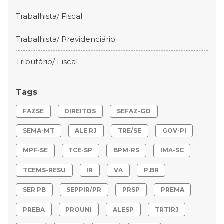
Trabalhista/ Fiscal
Trabalhista/ Previdenciário
Tributário/ Fiscal
Tags
FAZSE
DIREITOS
SEFAZ-GO
SEMA-MT
ALE RJ
TRE/SE
GOV-PI
MPF-SE
TCE-SP
BPM-RS
IMA-SC
TCEMS-RESU
IR
VA
P.BR
SER PB
SEPPIR/PR
PRSP
PREMA
PREBA
PROUNI
ALESP
TRT1RJ