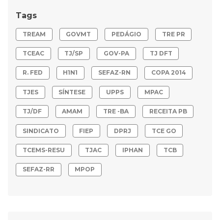
Tags
TREAM
GOVMT
PEDÁGIO
TRE PR
TCEAC
TJ/SP
GOV-PA
TJ DFT
R. FED
H1N1
SEFAZ-RN
COPA 2014
TJES
SÍNTESE
UPPS
MPAC
TJ/DF
AMAM
TRE -BA
RECEITA PB
SINDICATO
FIEP
DPRJ
TCE GO
TCEMS-RESU
TJAC
IPHAN
TCB
SEFAZ-RR
MPOP