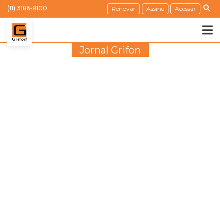
(11) 3186-8100
Renovar
Assine
Acessar
Jornal Grifon