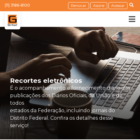
(11) 3186-8100
Renovar
Assine
Acessar
Recortes eletrônicos
É o acompanhamento e fornecimento diário das
publicações dos Diários Oficiais, da União e de
todos
estados da Federação, incluindo jornais do
Distrito Federal. Confira os detalhes desse
serviço!