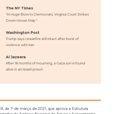
The NY Times
"In Huge Blow to Democrats, Virginia Court Strikes
Down House Map "
Washington Post
Trump says ceasefire still intact after burst of
violence with Iran
Al Jazeera
After 18 months of mourning, a Gaza son is found
alive in an Israeli prison
639, de 1º de março de 2021, que aprova a Estrutura