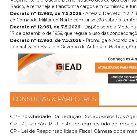
Regimental e o Quadro Demonstrativo dos Cargos Comiss
Básico, e remaneja e transforma cargos em comissão e fun
Decreto nº 12.962, de 7.5.2026
- Altera o Decreto nº 3.2
ao Comando Militar do Norte com jurisdição sobre o territóri
Decreto nº 12.961, de 7.5.2026
- Dispõe sobre a Medalha M
17 de dezembro de 1956, que regula o uso das condecoraçõe
Decreto nº 12.960, de 7.5.2026
- Promulga o Acordo de 
Federativa do Brasil e o Governo de Antígua e Barbuda, firm
CONSULTAS & PARECERES
CP - Possibilidade Da Redução Dos Subsídios Dos Agen
CP - PL isenção IPTU: instruído com estudo de impacto,
CP - Lei de Responsabilidade Fiscal: Câmara pode mant