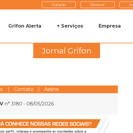
Cotação
Renovar
As
Grifon Alerta
+ Serviços
Empresa
Jornal Grifon
to
|
Contato
|
Assine
IV
n° 3180 - 08/05/2026