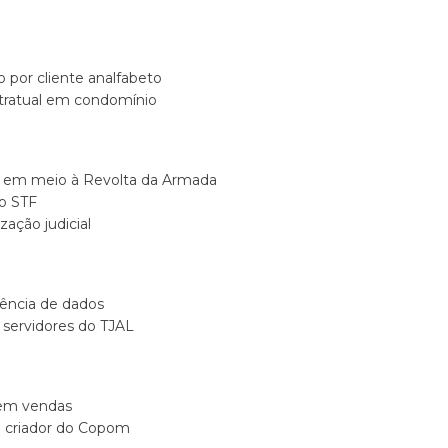
 por cliente analfabeto
ontratual em condomínio
ais em meio à Revolta da Armada
o STF
ação judicial
iência de dados
e servidores do TJAL
 em vendas
e criador do Copom