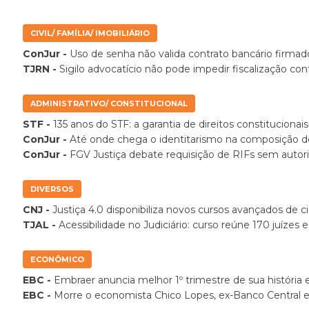
CIVIL/ FAMÍLIA/ IMOBILIÁRIO
ConJur -
Uso de senha não valida contrato bancário firmado
TJRN -
Sigilo advocatício não pode impedir fiscalização c
ADMINISTRATIVO/ CONSTITUCIONAL
STF -
135 anos do STF: a garantia de direitos constitucion
ConJur -
Até onde chega o identitarismo na composição d
ConJur -
FGV Justiça debate requisição de RIFs sem autoriz
DIVERSOS
CNJ -
Justiça 4.0 disponibiliza novos cursos avançados de c
TJAL -
Acessibilidade no Judiciário: curso reúne 170 juízes 
ECONÔMICO
EBC -
Embraer anuncia melhor 1º trimestre de sua história
EBC -
Morre o economista Chico Lopes, ex-Banco Central 