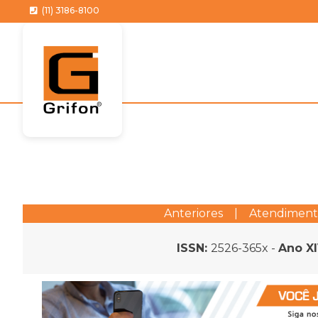
(11) 3186-8100
Anteriores
|
Atendimen
ISSN:
2526-365x -
Ano X