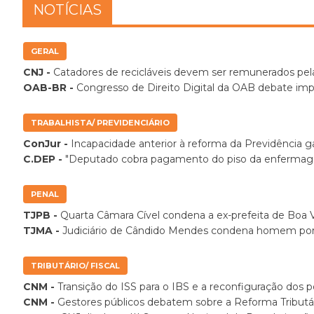
NOTÍCIAS
GERAL
CNJ -
Catadores de recicláveis devem ser remunerados pela
OAB-BR -
Congresso de Direito Digital da OAB debate imp
TRABALHISTA/ PREVIDENCIÁRIO
ConJur -
Incapacidade anterior à reforma da Previdência 
C.DEP -
"Deputado cobra pagamento do piso da enfermagem 
PENAL
TJPB -
Quarta Câmara Cível condena a ex-prefeita de Boa V
TJMA -
Judiciário de Cândido Mendes condena homem por in
TRIBUTÁRIO/ FISCAL
CNM -
Transição do ISS para o IBS e a reconfiguração dos
CNM -
Gestores públicos debatem sobre a Reforma Tribut