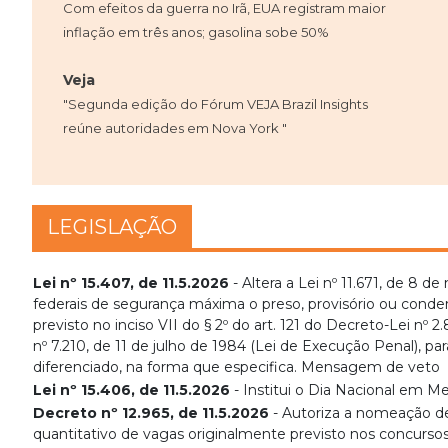
Com efeitos da guerra no Irã, EUA registram maior
inflação em três anos; gasolina sobe 50%
Veja
"Segunda edição do Fórum VEJA Brazil Insights
reúne autoridades em Nova York "
LEGISLAÇÃO
Lei nº 15.407, de 11.5.2026
- Altera a Lei nº 11.671, de 8 
federais de segurança máxima o preso, provisório ou conden
previsto no inciso VII do § 2º do art. 121 do Decreto-Lei nº
nº 7.210, de 11 de julho de 1984 (Lei de Execução Penal), par
diferenciado, na forma que especifica. Mensagem de veto
Lei nº 15.406, de 11.5.2026
- Institui o Dia Nacional em M
Decreto nº 12.965, de 11.5.2026
- Autoriza a nomeação de
quantitativo de vagas originalmente previsto nos concurso