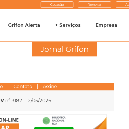
Cotação
Renovar
As
Grifon Alerta
+ Serviços
Empresa
Jornal Grifon
to
|
Contato
|
Assine
IV
n° 3182 - 12/05/2026