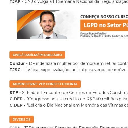
TJAP -
CNJ divulga a III Semana Nacional da Regularização
CIVIL/ FAMÍLIA/ IMOBILIÁRIO
ConJur -
DF indenizará mulher por demora em retirar contr
TJSC -
Justiça exige avaliação judicial para venda de imóve
ADMINISTRATIVO/ CONSTITUCIONAL
STF -
STF abre I Encontro de Centros de Estudos Constituc
C.DEP -
"Congresso analisa crédito de R$ 240 milhões para
C.DEP -
"Lei cria o Dia Nacional em Memória das Vítimas d
DIVERSOS
TJPA -
TJPA promove Semana de Educação Financeira entr