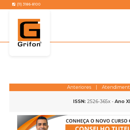
(11) 3186-8100
Anteriores
|
Atendimen
ISSN:
2526-365x -
Ano X