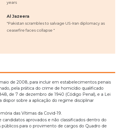
years
Al Jazeera
"Pakistan scrambles to salvage US-Iran diplomacy as
ceasefire faces collapse "
de maio de 2008, para incluir em estabelecimentos penais
ado, pela prática do crime de homicídio qualificado
 2.848, de 7 de dezembro de 1940 (Código Penal), e a Lei
a dispor sobre a aplicação do regime disciplinar
emória das Vítimas da Covid-19.
 candidatos aprovados e não classificados dentro do
s públicos para o provimento de cargos do Quadro de