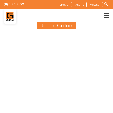
(11) 3186-8100
Renovar
Assine
Acessar
Jornal Grifon