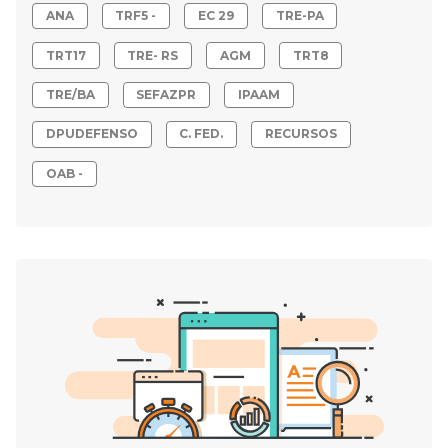
ANA
TRF5 -
EC 29
TRE-PA
TRT17
TRE- RS
AGM
TRT8
TRE/BA
SEFAZPR
IPAAM
DPUDEFENSO
C. FED.
RECURSOS
OAB -