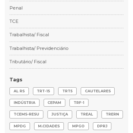
Penal
TCE
Trabalhista/ Fiscal
Trabalhista/ Previdenciário
Tributário/ Fiscal
Tags
AL RS
TRT-15
TRT5
CAUTELARES
INDÚSTRIA
CEPAM
TRF-1
TCEMS-RESU
JUSTIÇA
TREAL
TRERN
MPDG
M.CIDADES
MPGO
DPRJ