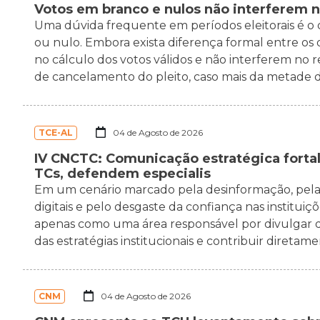
Votos em branco e nulos não interferem n
Uma dúvida frequente em períodos eleitorais é o
ou nulo. Embora exista diferença formal entre os 
no cálculo dos votos válidos e não interferem no re
de cancelamento do pleito, caso mais da metade dos
TCE-AL
04 de Agosto de 2026
IV CNCTC: Comunicação estratégica forta
TCs, defendem especialis
Em um cenário marcado pela desinformação, pela
digitais e pelo desgaste da confiança nas institui
apenas como uma área responsável por divulgar de
das estratégias institucionais e contribuir diretamen
CNM
04 de Agosto de 2026