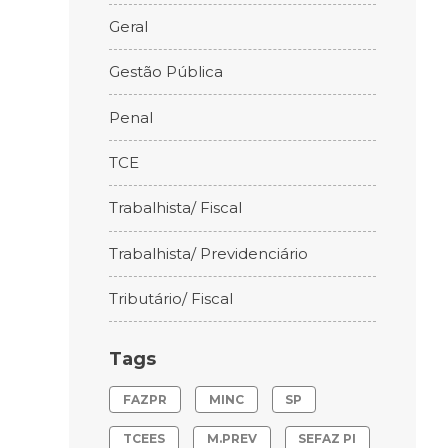
Geral
Gestão Pública
Penal
TCE
Trabalhista/ Fiscal
Trabalhista/ Previdenciário
Tributário/ Fiscal
Tags
FAZPR
MINC
SP
TCEES
M.PREV
SEFAZ PI