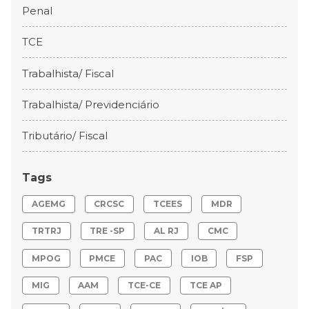
Penal
TCE
Trabalhista/ Fiscal
Trabalhista/ Previdenciário
Tributário/ Fiscal
Tags
AGEMG
CRCSC
TCEES
MDR
TRTRJ
TRE -SP
AL RJ
CMC
MPOG
PMCE
PAC
IOB
FSP
MIG
AAM
TCE-CE
TCE AP