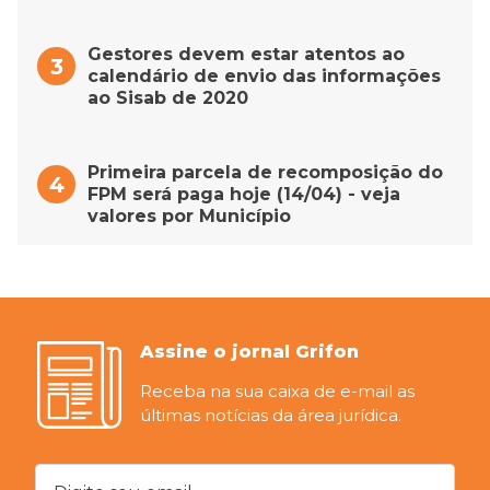
Gestores devem estar atentos ao
calendário de envio das informações
ao Sisab de 2020
Primeira parcela de recomposição do
FPM será paga hoje (14/04) - veja
valores por Município
Assine o jornal Grifon
Receba na sua caixa de e-mail as
últimas notícias da área jurídica.
Digite seu email...