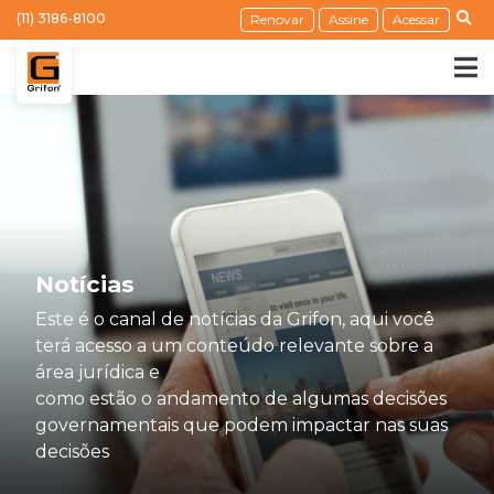
(11) 3186-8100
Renovar
Assine
Acessar
Notícias
Este é o canal de notícias da Grifon, aqui você
terá acesso a um conteúdo relevante sobre a
área jurídica e
como estão o andamento de algumas decisões
governamentais que podem impactar nas suas
decisões