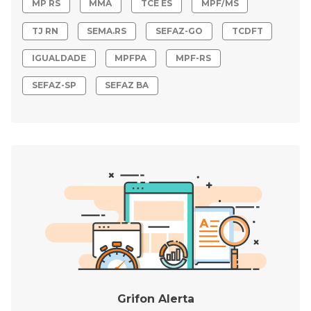
MP RS
MMA
TCE ES
MPF/MS
TJ RN
SEMA.RS
SEFAZ-GO
TCDFT
IGUALDADE
MPFPA
MPF-RS
SEFAZ-SP
SEFAZ BA
Grifon Alerta