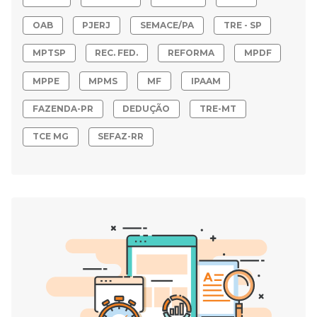
OAB
PJERJ
SEMACE/PA
TRE - SP
MPTSP
REC. FED.
REFORMA
MPDF
MPPE
MPMS
MF
IPAAM
FAZENDA-PR
DEDUÇÃO
TRE-MT
TCE MG
SEFAZ-RR