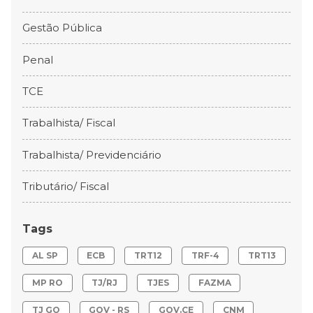
Gestão Pública
Penal
TCE
Trabalhista/ Fiscal
Trabalhista/ Previdenciário
Tributário/ Fiscal
Tags
AL SP
ECB
TRT12
TRF-4
TRT13
MP RO
TJ/RJ
TJES
FAZMA
TJ GO
GOV - RS
GOV.CE
CNM