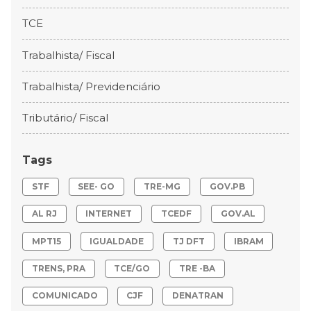
TCE
Trabalhista/ Fiscal
Trabalhista/ Previdenciário
Tributário/ Fiscal
Tags
STF
SEE- GO
TRE-MG
GOV.PB
AL RJ
INTERNET
TCEDF
GOV.AL
MPT15
IGUALDADE
TJ DFT
IBRAM
TRENS, PRA
TCE/GO
TRE -BA
COMUNICADO
CJF
DENATRAN