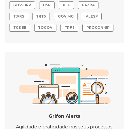
GOV-BRV
USP
PEF
FAZBA
TJ/RS
TRT5
GOV.MG
ALESP
TCE SE
TOGOV
TRF 1
PROCON-SP
Grifon Alerta
Agilidade e praticidade nos seus processos.