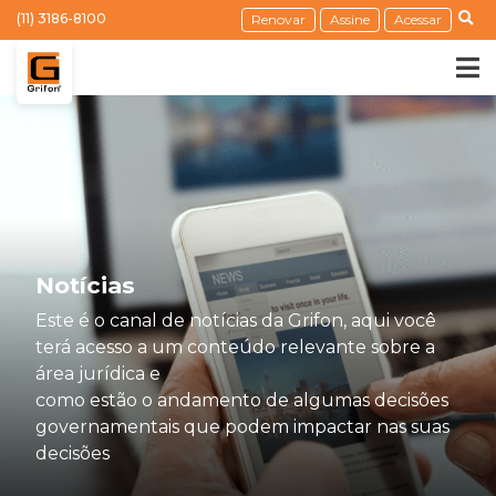
(11) 3186-8100
Renovar
Assine
Acessar
Notícias
Este é o canal de notícias da Grifon, aqui você
terá acesso a um conteúdo relevante sobre a
área jurídica e
como estão o andamento de algumas decisões
governamentais que podem impactar nas suas
decisões