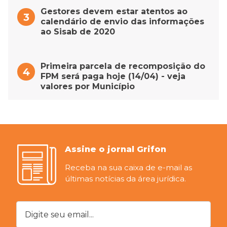
Gestores devem estar atentos ao
calendário de envio das informações
ao Sisab de 2020
Primeira parcela de recomposição do
FPM será paga hoje (14/04) - veja
valores por Município
Assine o jornal Grifon
Receba na sua caixa de e-mail as
últimas notícias da área jurídica.
Digite seu email...