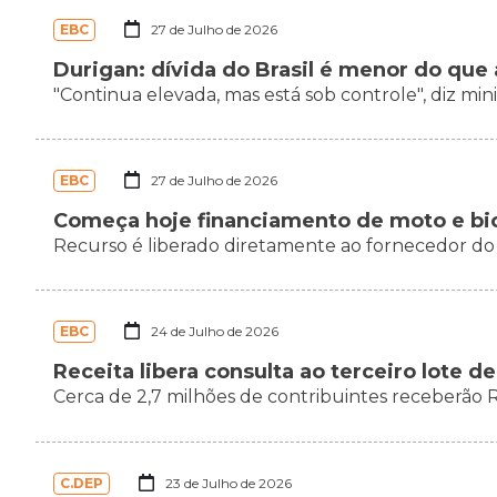
EBC
27 de Julho de 2026
Durigan: dívida do Brasil é menor do qu
"Continua elevada, mas está sob controle", diz min
EBC
27 de Julho de 2026
Começa hoje financiamento de moto e bici
Recurso é liberado diretamente ao fornecedor d
EBC
24 de Julho de 2026
Receita libera consulta ao terceiro lote d
Cerca de 2,7 milhões de contribuintes receberão R
C.DEP
23 de Julho de 2026