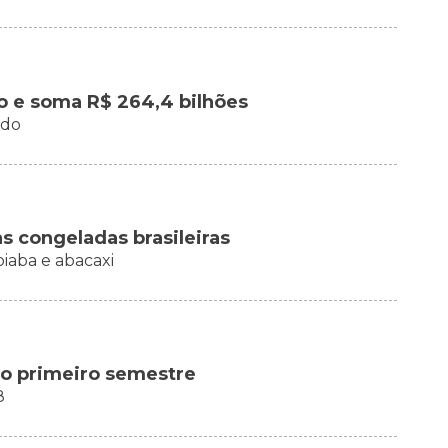
o e soma R$ 264,4 bilhões
ado
as congeladas brasileiras
iaba e abacaxi
no primeiro semestre
8