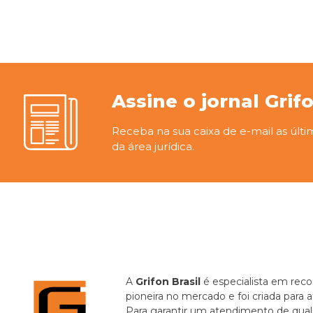
Assine o jornal Grif
Receba na sua caixa de e-mail as últi
da área jurídica.
A
Grifon Brasil
é especialista em recor
pioneira no mercado e foi criada para 
Para garantir um atendimento de quali