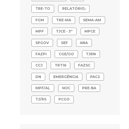
TRE-TO
RELATÓRIO;
FGM
TRE-MA
SEMA-AM
MPF
TJCE - 3ª
MPCE
SPGOV
SEF
ANA
FAZPI
CGE/GO
TJRN
CCJ
TRT16
FAZSC
DN
EMERGÊNCIA
PAC2
MPF/AL
MJC
PRE-BA
TJ/RS
PCGO