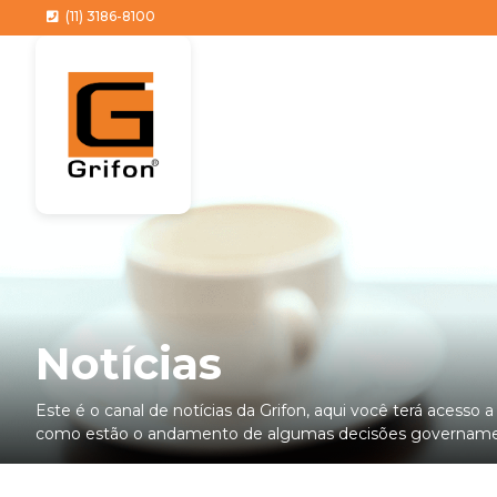
(11) 3186-8100
Notícias
Este é o canal de notícias da Grifon, aqui você terá acesso 
como estão o andamento de algumas decisões governamen