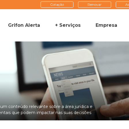
Cotação
Renovar
As
Grifon Alerta
+ Serviços
Empresa
a um conteúdo relevante sobre a área jurídica e
tais que podem impactar nas suas decisões