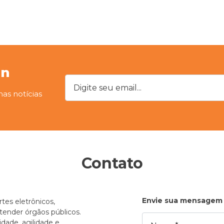
on
Digite seu email...
mas notícias
Contato
Envie sua mensagem
tes eletrônicos,
atender órgãos públicos.
Nome
dade, agilidade e