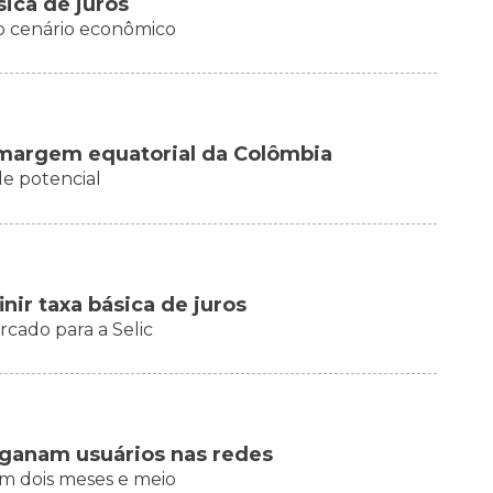
sica de juros
do cenário econômico
 margem equatorial da Colômbia
de potencial
nir taxa básica de juros
cado para a Selic
nganam usuários nas redes
m dois meses e meio