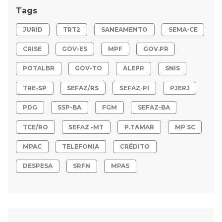
Tags
JURID
TRT2
SANEAMENTO
SEMA-CE
CRISE
GOV-ES
MPF
GOV.PR
POTALBR
GOV-TO
ALEPR
SNIS
TRE-SP
SEFAZ/RS
SEFAZ-PI
PJERJ
PDG
SSP-BA
FGM
SEFAZ-BA
TCE/RO
SEFAZ -MT
P.TAMAR
MP SC
MPAC
TELEFONIA
CRÉDITO
DESPESA
SRFN
MPAS