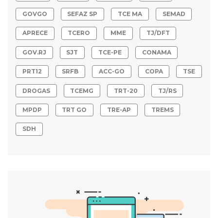
GOVGO
SEFAZ SP
TCE MA
SEMAD
APRECE
TCERO
MME
TJ/DFT
GOV.RJ
SJT
TCE-PE
CONAMA
PRT12
SRFB
ACC-GO
COPA
TSE
DROGAS
TCEMG
TRT-20
TJ/RS
MPDP
TRT GO
TRE-AP
TREMS
SDH