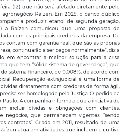
eira (12) que não será afetado diretamente pelo
o agronegócio Raízen. Em 2025, o banco público
companhia produzir etanol de segunda geração,
 (11) a Raízen comunicou que uma proposta de
rdada com os principais credores da empresa. De
s contam com garantia real, que são as próprias
resa, continuarão a ser pagos normalmente”, diz a
 em encontrar a melhor solução para a crise
nta que tem “sólido sistema de governança”, que
do sistema financeiro, de 0,008%, de acordo com
icial Recuperação extrajudicial é uma forma de
dívidas diretamente com credores de forma ágil,
o precisa ser homologado pela Justiça. O pedido da
 Paulo. A companhia informou que a iniciativa de
m incluir dívidas e obrigações com clientes,
de negócios, que permanecem vigentes, “sendo
s contratos”. Criada em 2011, resultado de uma
 Raízen atua em atividades que incluem o cultivo