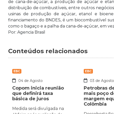
de cana-de-açúcar, a produção de açúcar e etanol
distribuição de combustíveis, entre outros negócios
usinas de produção de açúcar, etanol e bioene
financiamento do BNDES, é um biocombustível suste
como o bagaço e a palha da cana-de-açúcar, em ve
Por: Agencia Brasil
Conteúdos relacionados
EBC
EBC
04 de Agosto
03 de Agost
Copom inicia reunião
Petrobras d
que definirá taxa
mais poço d
básica de juros
margem equa
Colômbia
Medida será divulgada na
Descoberta fic