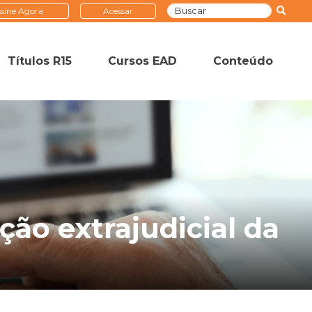
sine Agora
Acessar
Títulos R15
Cursos EAD
Conteúdo
ão extrajudicial da