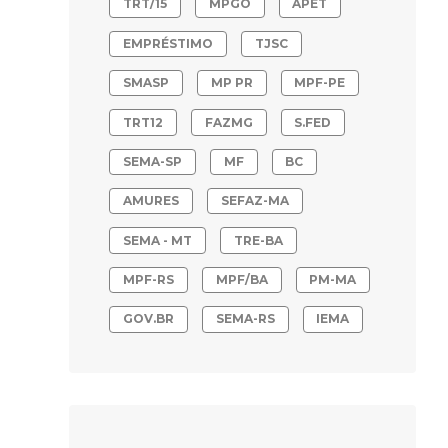
TRT/15
MPGO
ÁPET
EMPRÉSTIMO
TJSC
SMASP
MP PR
MPF-PE
TRT12
FAZMG
S.FED
SEMA-SP
MF
BC
AMURES
SEFAZ-MA
SEMA - MT
TRE-BA
MPF-RS
MPF/BA
PM-MA
GOV.BR
SEMA-RS
IEMA