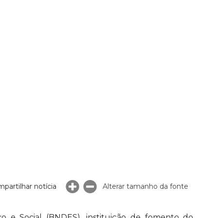
partilhar notícia
Alterar tamanho da fonte
 e Social (BNDES), instituição de fomento do