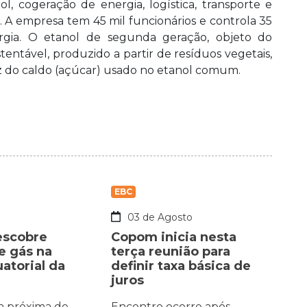
, cogeração de energia, logística, transporte e
. A empresa tem 45 mil funcionários e controla 35
rgia. O etanol de segunda geração, objeto do
ntável, produzido a partir de resíduos vegetais,
z do caldo (açúcar) usado no etanol comum.
EBC
o
03 de Agosto
escobre
Copom inicia nesta
e gás na
terça reunião para
torial da
definir taxa básica de
juros
a próxima de
Encontro ocorre após