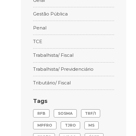
Geral
Gestão Pública
Penal
TCE
Trabalhista/ Fiscal
Trabalhista/ Previdenciário
Tributário/ Fiscal
Tags
RFB
SOSMA
TRF/1
MPFRO
TJRO
MS