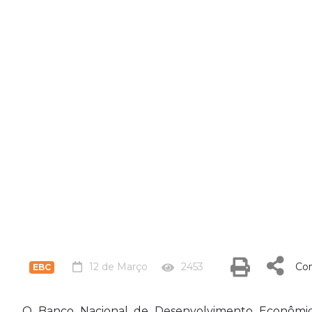
12 de Março
2453
Com
EBC
O Banco Nacional de Desenvolvimento Econômico