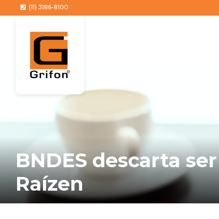
(11) 3186-8100
BNDES descarta ser 
Raízen