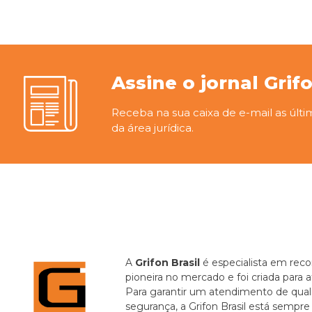
Assine o jornal Grif
Receba na sua caixa de e-mail as últi
da área jurídica.
A
Grifon Brasil
é especialista em recor
pioneira no mercado e foi criada para 
Para garantir um atendimento de quali
segurança, a Grifon Brasil está sempr