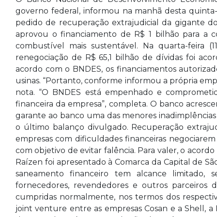
governo federal, informou na manhã desta quinta-f
pedido de recuperação extrajudicial da gigante d
aprovou o financiamento de R$ 1 bilhão para a 
combustível mais sustentável. Na quarta-feira
renegociação de R$ 65,1 bilhão de dívidas foi aco
acordo com o BNDES, os financiamentos autorizado
usinas. “Portanto, conforme informou a própria emp
nota. “O BNDES está empenhado e comprometido
financeira da empresa”, completa. O banco acresce
garante ao banco uma das menores inadimplências 
o último balanço divulgado. Recuperação extrajud
empresas com dificuldades financeiras negociarem 
com objetivo de evitar falência. Para valer, o acord
Raízen foi apresentado à Comarca da Capital de São
saneamento financeiro tem alcance limitado, se
fornecedores, revendedores e outros parceiros 
cumpridas normalmente, nos termos dos respectivo
joint venture entre as empresas Cosan e a Shell, a