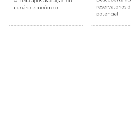
4ª feira após avaliação do
reservatórios 
cenário econômico
potencial