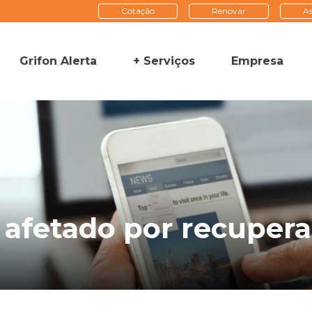
Cotação
Renovar
As
Grifon Alerta
+ Serviços
Empresa
afetado por recuperaç