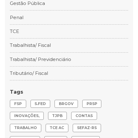
Gestão Pública
Penal
TCE
Trabalhista/ Fiscal
Trabalhista/ Previdenciário
Tributário/ Fiscal
Tags
FSP
S.FED
BRGOV
PRSP
INOVAÇÕES,
TJPB
CONTAS
TRABALHO
TCE AC
SEFAZ-RS