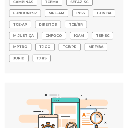
CAMPINAS
TCEMA
SEFAZ-SC
FUNDUNESP
MPF-AM
INSS
GOV.BA
TCE-AP
DIREITOS
TCE/RR
M.JUSTIÇA
CNFOCO
IGAM
TSE-SC
MPTRO
TJ GO
TCE/PR
MPF/BA
JURID
TJ RS