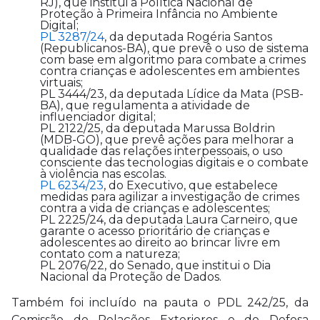
RJ), que institui a Política Nacional de
Proteção à Primeira Infância no Ambiente
Digital;
PL 3287/24
, da deputada Rogéria Santos
(Republicanos-BA), que prevê o uso de sistema
com base em algoritmo para combate a crimes
contra crianças e adolescentes em ambientes
virtuais;
PL 3444/23, da deputada Lídice da Mata (PSB-
BA), que regulamenta a atividade de
influenciador digital;
PL 2122/25, da deputada Marussa Boldrin
(MDB-GO), que prevê ações para melhorar a
qualidade das relações interpessoais, o uso
consciente das tecnologias digitais e o combate
à violência nas escolas.
PL 6234/23
, do Executivo, que estabelece
medidas para agilizar a investigação de crimes
contra a vida de crianças e adolescentes;
PL 2225/24, da deputada Laura Carneiro, que
garante o acesso prioritário de crianças e
adolescentes ao direito ao brincar livre em
contato com a natureza;
PL 2076/22, do Senado, que institui o Dia
Nacional da Proteção de Dados.
Também foi incluído na pauta o PDL 242/25, da
Comissão de Relações Exteriores e de Defesa