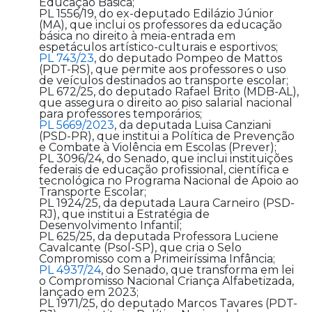
Educação Básica;
PL 1556/19, do ex-deputado Edilázio Júnior
(MA), que inclui os professores da educação
básica no direito à meia-entrada em
espetáculos artístico-culturais e esportivos;
PL 743/23
, do deputado Pompeo de Mattos
(PDT-RS), que permite aos professores o uso
de veículos destinados ao transporte escolar;
PL 672/25, do deputado Rafael Brito (MDB-AL),
que assegura o direito ao piso salarial nacional
para professores temporários;
PL 5669/2023
, da deputada Luisa Canziani
(PSD-PR), que institui a Política de Prevenção
e Combate à Violência em Escolas (Prever);
PL 3096/24, do Senado, que inclui instituições
federais de educação profissional, científica e
tecnológica no Programa Nacional de Apoio ao
Transporte Escolar;
PL 1924/25, da deputada Laura Carneiro (PSD-
RJ), que institui a Estratégia de
Desenvolvimento Infantil;
PL 625/25, da deputada Professora Luciene
Cavalcante (Psol-SP), que cria o Selo
Compromisso com a Primeiríssima Infância;
PL 4937/24
, do Senado, que transforma em lei
o Compromisso Nacional Criança Alfabetizada,
lançado em 2023;
PL 1971/25, do deputado Marcos Tavares (PDT-