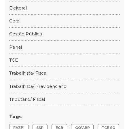
Eleitoral
Geral
Gestão Pública
Penal
TCE
Trabalhista/ Fiscal
Trabalhista/ Previdenciário
Tributário/ Fiscal
Tags
FAZPI
SSP
ECB
GOV.BR
TCE SC