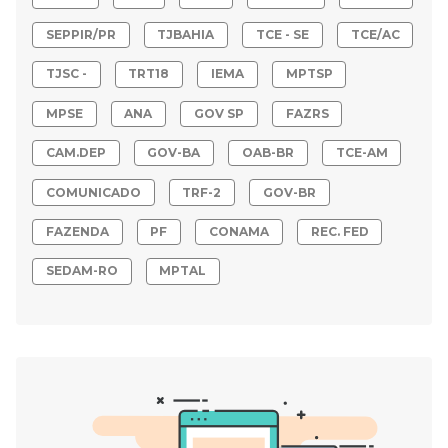
SEPPIR/PR
TJBAHIA
TCE - SE
TCE/AC
TJSC -
TRT18
IEMA
MPTSP
MPSE
ANA
GOV SP
FAZRS
CAM.DEP
GOV-BA
OAB-BR
TCE-AM
COMUNICADO
TRF-2
GOV-BR
FAZENDA
PF
CONAMA
REC. FED
SEDAM-RO
MPTAL