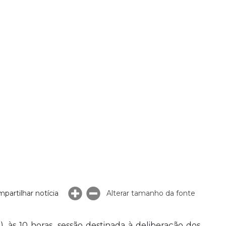
partilhar notícia
Alterar tamanho da fonte
), às 10 horas, sessão destinada à deliberação dos