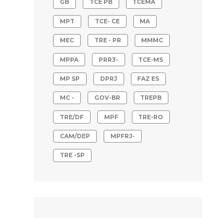
GB
TCE PB
TCEMA
MPT
TCE- CE
MA
MEC
TRE - PR
MMMC
MPPA
PRR3-
TCE-MS
MP SP
DPRJ
FAZ ES
MC -
GOV-BR
TREPB
TRE/DF
MPF
TRE-RO
CAM/DEP
MPFRJ-
TRE -SP