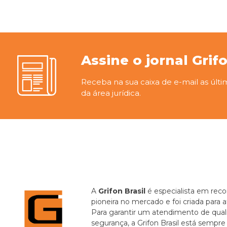
Assine o jornal Grif
Receba na sua caixa de e-mail as últi
da área jurídica.
A
Grifon Brasil
é especialista em recor
pioneira no mercado e foi criada para 
Para garantir um atendimento de quali
segurança, a Grifon Brasil está sempr