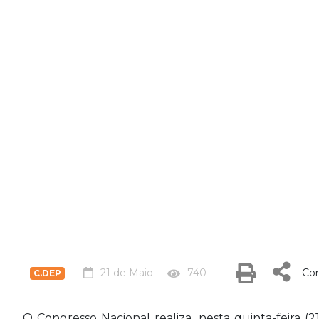
21 de Maio
740
Com
C.DEP
O Congresso Nacional realiza, nesta quinta-feira (21