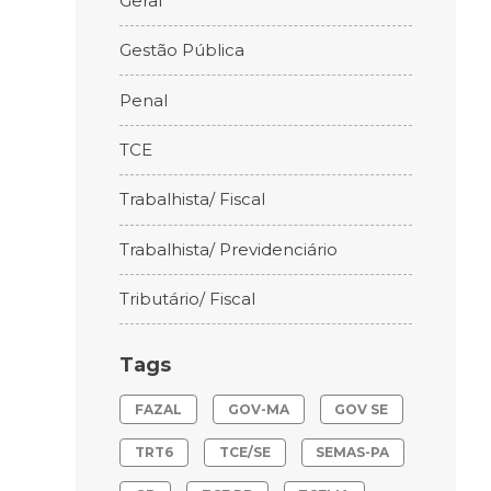
Geral
Gestão Pública
Penal
TCE
Trabalhista/ Fiscal
Trabalhista/ Previdenciário
Tributário/ Fiscal
Tags
FAZAL
GOV-MA
GOV SE
TRT6
TCE/SE
SEMAS-PA