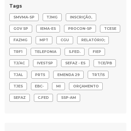
Tags
SMVMA-SP
TJMG
INSCRIÇÃO,
GOV SP
IEMA-ES
PROCON-SP
TCESE
FAZMG
MPT
CGU
RELATÓRIO;
TRF1
TELEFONIA
S.FED.
FIEP
TJ/AC
IVESTSP
SEFAZ - ES
TCE/PB
TJAL
PRT5
EMENDA 29
TRT/15
TJES
EBC-
MI
ORÇAMENTO
SEFAZ
C.FED
SSP-AM