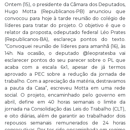
Ontem (15), o presidente da Câmara dos Deputados,
Hugo Motta (Republicanos-PB) anunciou que
convocou para hoje à tarde reunião do colégio de
líderes para tratar do projeto. O objetivo é que o
relator da proposta, odeputado federal Léo Prates
(Republicanos-BA), esclareça pontos do texto.
“Convoquei reunião de líderes para amanhã (16), às
14h. Na ocasião, o deputado @leopratesba vai
esclarecer pontos do seu parecer sobre o PL que
acaba com a escala 6x1, apesar de já termos
aprovado a PEC sobre a redução da jornada de
trabalho. Com a apreciação da matéria, destravamos
a pauta da Casa”, escreveu Motta em uma rede
social. O projeto, encaminhado pelo governo em
abril, define em 40 horas semanais o limite da
jornada na Consolidação das Leis do Trabalho (CLT),
e oito diárias, além de garantir ao trabalhador dois
repousos semanais remunerados de 24 horas
consecutivas. Por ter sido encaminhada em regime