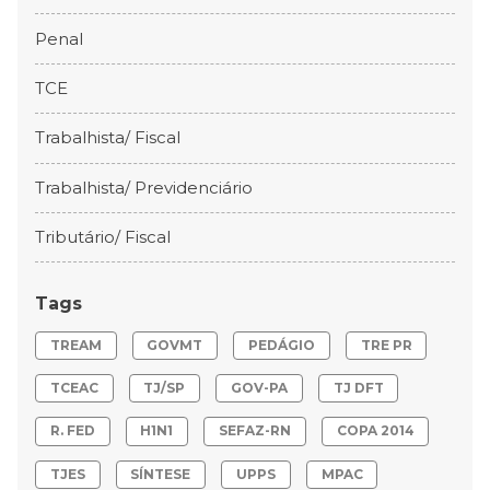
Penal
TCE
Trabalhista/ Fiscal
Trabalhista/ Previdenciário
Tributário/ Fiscal
Tags
TREAM
GOVMT
PEDÁGIO
TRE PR
TCEAC
TJ/SP
GOV-PA
TJ DFT
R. FED
H1N1
SEFAZ-RN
COPA 2014
TJES
SÍNTESE
UPPS
MPAC