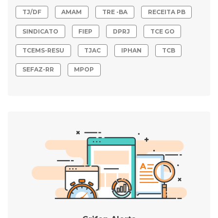
TJ/DF
AMAM
TRE -BA
RECEITA PB
SINDICATO
FIEP
DPRJ
TCE GO
TCEMS-RESU
TJAC
IPHAN
TCB
SEFAZ-RR
MPOP