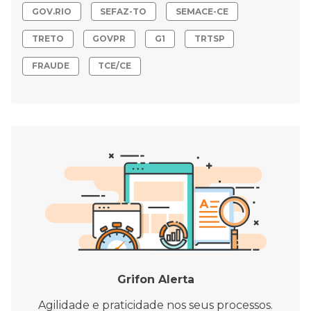
GOV.RIO
SEFAZ-TO
SEMACE-CE
TRETO
GOVPR
G1
TRTSP
FRAUDE
TCE/CE
Grifon Alerta
Agilidade e praticidade nos seus processos.