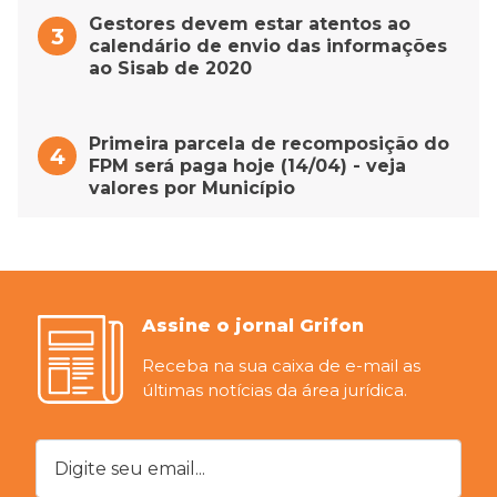
Gestores devem estar atentos ao
calendário de envio das informações
ao Sisab de 2020
Primeira parcela de recomposição do
FPM será paga hoje (14/04) - veja
valores por Município
Assine o jornal Grifon
Receba na sua caixa de e-mail as
últimas notícias da área jurídica.
Digite seu email...