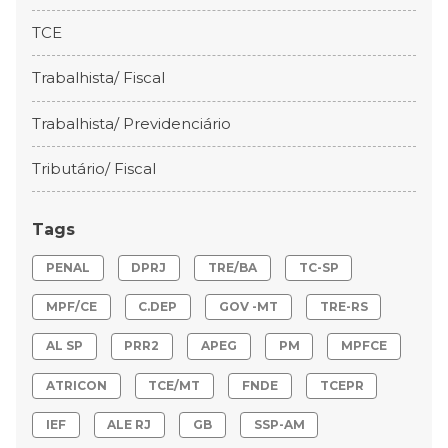
TCE
Trabalhista/ Fiscal
Trabalhista/ Previdenciário
Tributário/ Fiscal
Tags
PENAL
DPRJ
TRE/BA
TC-SP
MPF/CE
C.DEP
GOV -MT
TRE-RS
AL SP
PRR2
APEG
PM
MPFCE
ATRICON
TCE/MT
FNDE
TCEPR
IEF
ALE RJ
GB
SSP-AM