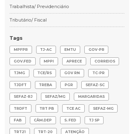
Trabalhista/ Previdenciário
Tributário/ Fiscal
Tags
MPFPR
TJ-AC
EMTU
GOV-PR
GOV.FED
MPPI
APRECE
CORREIOS
TJMG
TCE/RS
GOV RN
TC-PR
TJDFT
TREBA
PGR
SEFAZ-SC
SEFAZ-RJ
SEFAZ/MG
MARGARIDAS
TRDFT
TRT PB
TCE AC
SEFAZ-MG
FAB
CÂM.DEP
S. FED
TJ SP
TRT21
TRT-20
ATENÇÃO