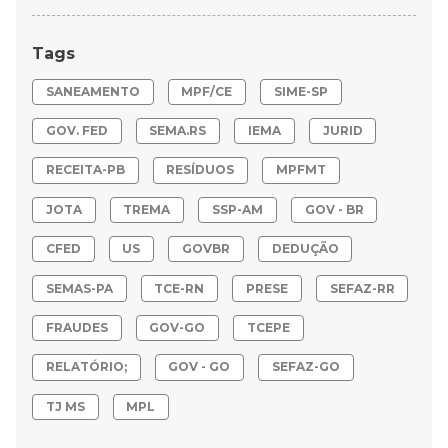
Tags
SANEAMENTO
MPF/CE
SIME-SP
GOV. FED
SEMA.RS
IEMA
JURID
RECEITA-PB
RESÍDUOS
MPFMT
JOTA
TREMA
SSP-AM
GOV - BR
CFED
US
GOVBR
DEDUÇÃO
SEMAS-PA
TCE-RN
PRESE
SEFAZ-RR
FRAUDES
GOV-GO
TCEPE
RELATÓRIO;
GOV - GO
SEFAZ-GO
TJ MS
MPL