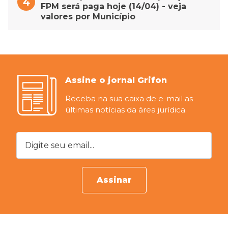
FPM será paga hoje (14/04) - veja
valores por Município
Assine o jornal Grifon
Receba na sua caixa de e-mail as
últimas notícias da área jurídica.
Digite seu email...
Assinar