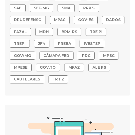
SAE
SEF-MG
SMA
PRR3-
DPUDEFENSO
MPAC
GOV-ES
DADOS
FAZAL
MDH
BPM-RS
TRE PI
TREPI
JF4
PREBA
IVESTSP
GOV/MG
CÂMARA FED
PDC
MPSC
MPESE
GOV.TO
MFAZ
ALE RS
CAUTELARES
TRT 2