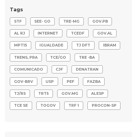
Tags
STF
SEE- GO
TRE-MG
GOV.PB
AL RJ
INTERNET
TCEDF
GOV.AL
MPT15
IGUALDADE
TJ DFT
IBRAM
TRENS, PRA
TCE/GO
TRE -BA
COMUNICADO
CJF
DENATRAN
GOV-BRV
USP
PEF
FAZBA
TJ/RS
TRT5
GOV.MG
ALESP
TCE SE
TOGOV
TRF 1
PROCON-SP