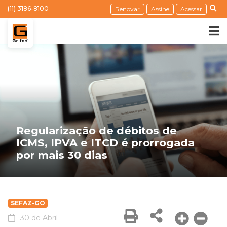
(11) 3186-8100
Renovar
Assine
Acessar
Regularização de débitos de
ICMS, IPVA e ITCD é prorrogada
por mais 30 dias
SEFAZ-GO
30 de Abril