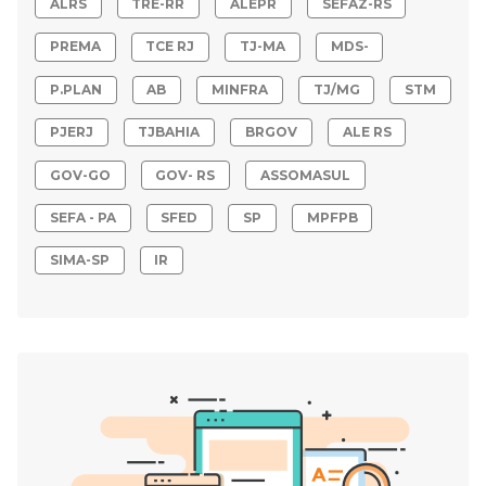
ALRS
TRE-RR
ALEPR
SEFAZ-RS
PREMA
TCE RJ
TJ-MA
MDS-
P.PLAN
AB
MINFRA
TJ/MG
STM
PJERJ
TJBAHIA
BRGOV
ALE RS
GOV-GO
GOV- RS
ASSOMASUL
SEFA - PA
SFED
SP
MPFPB
SIMA-SP
IR