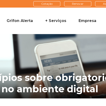
Cotação
Renovar
As
Grifon Alerta
+ Serviços
Empresa
pios sobre obrigatori
 no ambiente digital