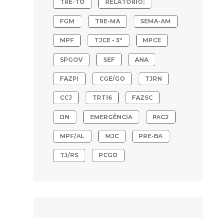
TRE-TO
RELATÓRIO;
FGM
TRE-MA
SEMA-AM
MPF
TJCE - 3ª
MPCE
SPGOV
SEF
ANA
FAZPI
CGE/GO
TJRN
CCJ
TRT16
FAZSC
DN
EMERGÊNCIA
PAC2
MPF/AL
MJC
PRE-BA
TJ/RS
PCGO