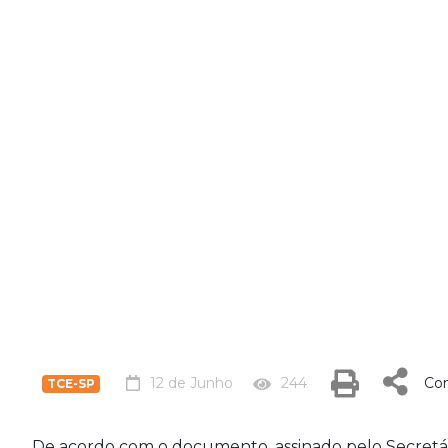
12 de Junho
244
Com
TCE-SP
De acordo com o documento, assinado pelo Secretár