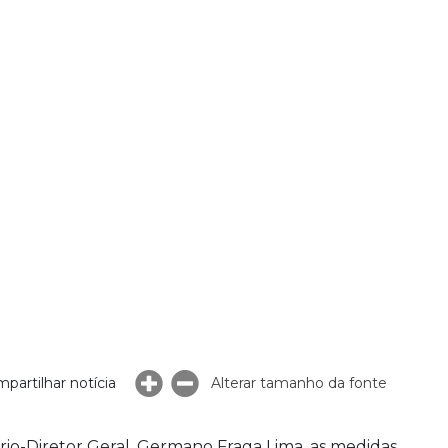
partilhar notícia
Alterar tamanho da fonte
io-Diretor Geral, Germano Fraga Lima, as medidas