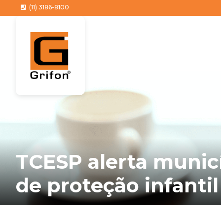
(11) 3186-8100
TCESP alerta municí
de proteção infantil