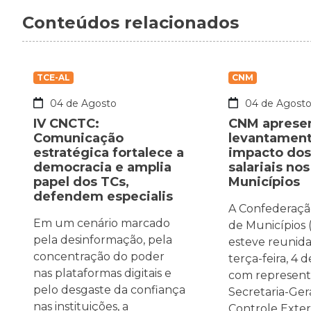
Conteúdos relacionados
TCE-AL
CNM
04 de Agosto
04 de Agost
IV CNCTC:
CNM aprese
Comunicação
levantament
estratégica fortalece a
impacto dos
democracia e amplia
salariais nos
papel dos TCs,
Municípios
defendem especialis
A Confederaçã
Em um cenário marcado
de Municípios
pela desinformação, pela
esteve reunida
concentração do poder
terça-feira, 4 
nas plataformas digitais e
com represent
pelo desgaste da confiança
Secretaria-Ger
nas instituições, a
Controle Exte