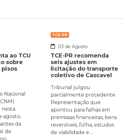
TCE-PR
o
03 de Agosto
nta ao TCU
TCE-PR recomenda
o sobre
seis ajustes em
 pisos
licitação do transporte
coletivo de Cascavel
Tribunal julgou
o Nacional
parcialmente procedente
 (CNM)
Representação que
 nesta
apontou para falhas em
de agosto,
premissas financeiras, bens
antes da
reversíveis, folha, estudos
al de
de viabilidade e ...
rno