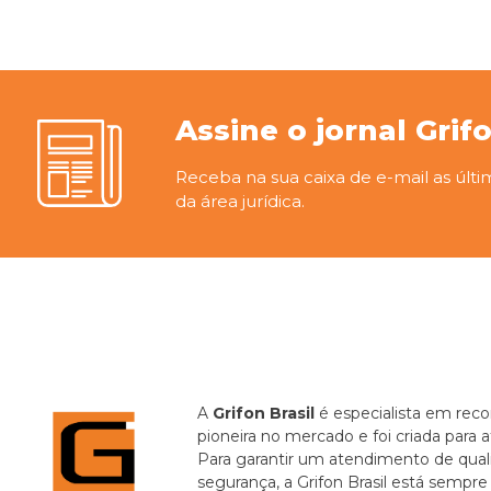
Assine o jornal Grif
Receba na sua caixa de e-mail as últi
da área jurídica.
A
Grifon Brasil
é especialista em recor
pioneira no mercado e foi criada para 
Para garantir um atendimento de quali
segurança, a Grifon Brasil está sempr