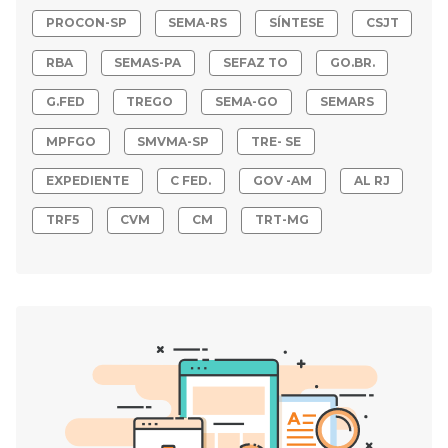
PROCON-SP
SEMA-RS
SÍNTESE
CSJT
RBA
SEMAS-PA
SEFAZ TO
GO.BR.
G.FED
TREGO
SEMA-GO
SEMARS
MPFGO
SMVMA-SP
TRE- SE
EXPEDIENTE
C FED.
GOV -AM
AL RJ
TRF5
CVM
CM
TRT-MG