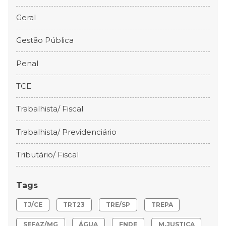
Geral
Gestão Pública
Penal
TCE
Trabalhista/ Fiscal
Trabalhista/ Previdenciário
Tributário/ Fiscal
Tags
TJ/CE
TRT23
TRE/SP
TREPA
SEFAZ/MG
ÁGUA
FNDE
M.JUSTIÇA