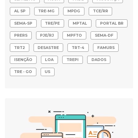
AL SP
TRE-MG
MPDG
TCE/RR
SEMA-SP
TRE/PE
MPTAL
PORTAL BR
PRERS
PJE/RJ
MPFTO
SEMA-DF
TRT2
DESASTRE
TRT-4
FAMURS
ISENÇÃO
LOA
TREPI
DADOS
TRE - GO
US