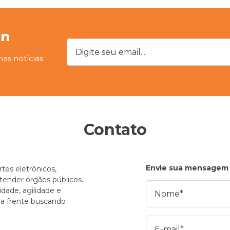
on
Digite seu email...
mas notícias
Contato
Envie sua mensagem
tes eletrônicos,
atender órgãos públicos.
Nome
dade, agilidade e
e a frente buscando
E-mail