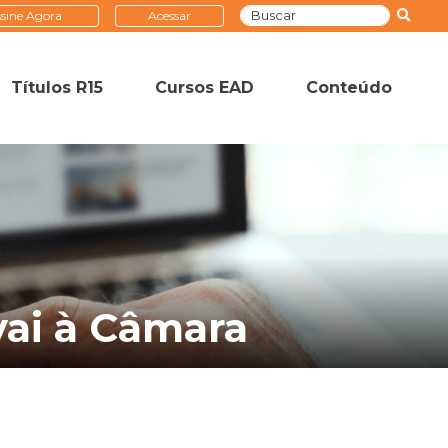
sine Agora
Acessar
Títulos R15
Cursos EAD
Conteúdo
 vai à Câmara