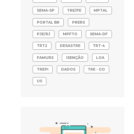
SEMA-SP
TRE/PE
MPTAL
PORTAL BR
PRERS
PJE/RJ
MPFTO
SEMA-DF
TRT2
DESASTRE
TRT-4
FAMURS
ISENÇÃO
LOA
TREPI
DADOS
TRE - GO
US