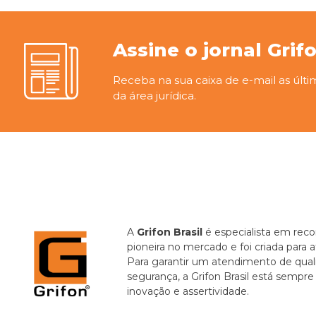
Assine o jornal Grif
Receba na sua caixa de e-mail as últi
da área jurídica.
A
Grifon Brasil
é especialista em recor
pioneira no mercado e foi criada para 
Para garantir um atendimento de quali
segurança, a Grifon Brasil está sempr
inovação e assertividade.