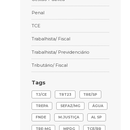
Penal
TCE
Trabalhista/ Fiscal
Trabalhista/ Previdenciário
Tributário/ Fiscal
Tags
TJ/CE
TRT23
TRE/SP
TREPA
SEFAZ/MG
ÁGUA
FNDE
M.JUSTIÇA
AL SP
TRE-MG
MPDG
TCE/RR