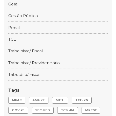
Geral
Gestão Pública
Penal
TCE
Trabalhista/ Fiscal
Trabalhista/ Previdenciário
Tributário/ Fiscal
Tags
MPAC
AMUPE
MCTI
TCE-RN
GOV.RJ
SEC. FED
TCM-PA
MPESE