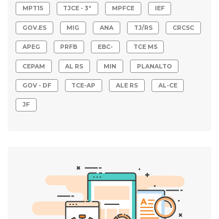
MPT15
TJCE - 3ª
MPFCE
IEF
GOV.ES
MIG
ANA
TJ/RS
CRCSC
APEG
PRFB
EBC-
TCE MS
CEPAM
AL RS
MIN
PLANALTO
GOV - DF
TCE-AP
ALE RS
AL-CE
JF