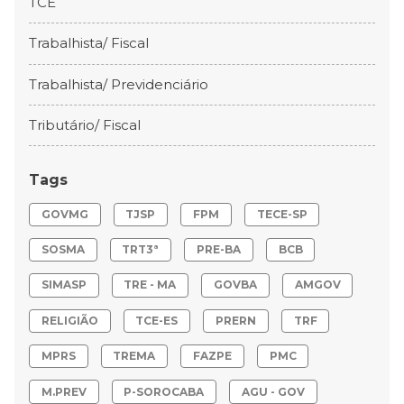
TCE
Trabalhista/ Fiscal
Trabalhista/ Previdenciário
Tributário/ Fiscal
Tags
GOVMG
TJSP
FPM
TECE-SP
SOSMA
TRT3ª
PRE-BA
BCB
SIMASP
TRE - MA
GOVBA
AMGOV
RELIGIÃO
TCE-ES
PRERN
TRF
MPRS
TREMA
FAZPE
PMC
M.PREV
P-SOROCABA
AGU - GOV