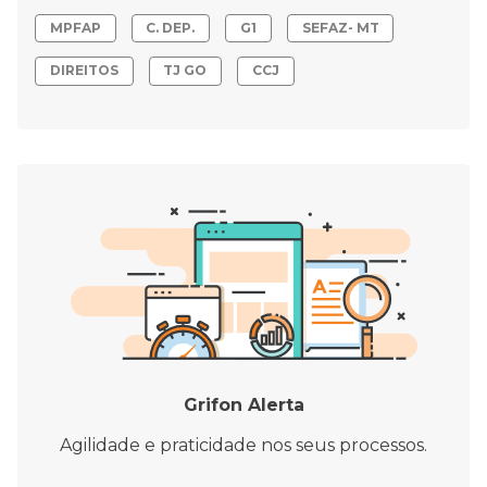
MPFAP
C. DEP.
G1
SEFAZ- MT
DIREITOS
TJ GO
CCJ
Grifon Alerta
Agilidade e praticidade nos seus processos.