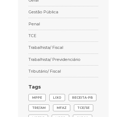
Geral
Gestão Pública
Penal
TCE
Trabalhista/ Fiscal
Trabalhista/ Previdenciário
Tributário/ Fiscal
Tags
MPPE
LIXO
RECEITA-PB
TRE/AM
MFAZ
TCE/SE