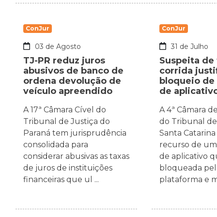
ConJur
ConJur
03 de Agosto
31 de Julho
TJ-PR reduz juros
Suspeita de
abusivos de banco de
corrida justi
ordena devolução de
bloqueio de
veículo apreendido
de aplicativ
A 17ª Câmara Cível do
A 4ª Câmara de 
Tribunal de Justiça do
do Tribunal de
Paraná tem jurisprudência
Santa Catarin
consolidada para
recurso de um
considerar abusivas as taxas
de aplicativo q
de juros de instituições
bloqueada pel
financeiras que ul ...
plataforma e m