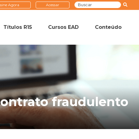
sine Agora
Acessar
Títulos R15
Cursos EAD
Conteúdo
ontrato fraudulento