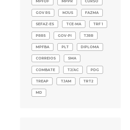
MPFDF
MPPR
CURSO
GOV RS
MJUS
FAZMA
SEFAZ-ES
TCE-MA
TRF 1
PRR5
GOV-PI
TJRR
MPFBA
PLT
DIPLOMA
CORREIOS
SMA
COMBATE
TJ/AC
PDG
TREAP
TJAM
TRT2
MD