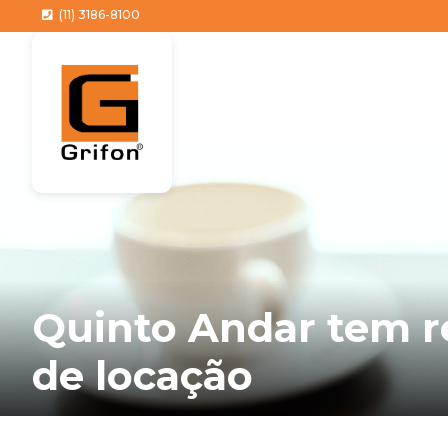
(11) 3186-8100
Quinto Andar tem r
de locação