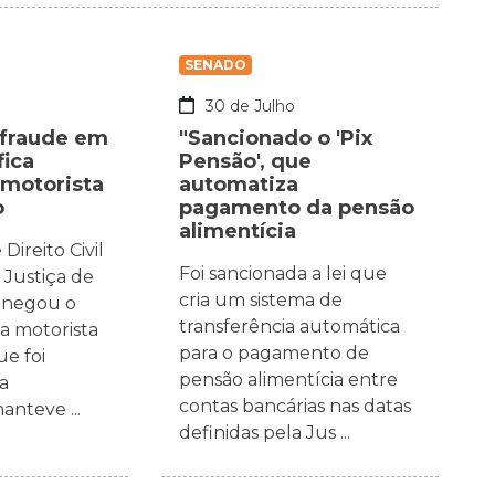
SENADO
30 de Julho
 fraude em
"Sancionado o 'Pix
fica
Pensão', que
 motorista
automatiza
o
pagamento da pensão
alimentícia
Direito Civil
Foi sancionada a lei que
 Justiça de
cria um sistema de
a negou o
transferência automática
a motorista
para o pagamento de
ue foi
pensão alimentícia entre
a
contas bancárias nas datas
anteve ...
definidas pela Jus ...