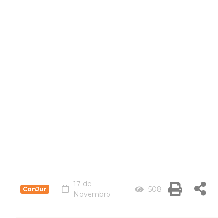
17 de
508
ConJur
Novembro