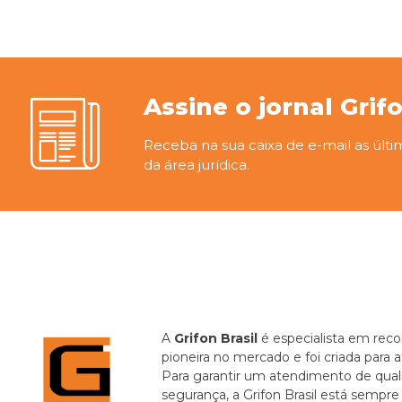
Assine o jornal Grif
Receba na sua caixa de e-mail as últi
da área jurídica.
A
Grifon Brasil
é especialista em recor
pioneira no mercado e foi criada para 
Para garantir um atendimento de quali
segurança, a Grifon Brasil está sempr