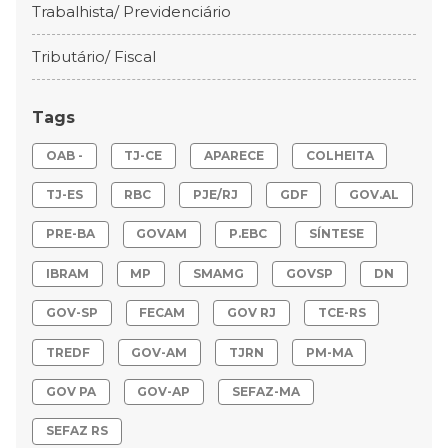
Trabalhista/ Previdenciário
Tributário/ Fiscal
Tags
OAB -
TJ-CE
APARECE
COLHEITA
TJ-ES
RBC
PJE/RJ
GDF
GOV.AL
PRE-BA
GOVAM
P.EBC
SÍNTESE
IBRAM
MP
SMAMG
GOVSP
DN
GOV-SP
FECAM
GOV RJ
TCE-RS
TREDF
GOV-AM
TJRN
PM-MA
GOV PA
GOV-AP
SEFAZ-MA
SEFAZ RS