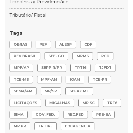
Trabalhista/ Previdenciário
Tributário/ Fiscal
Tags
OBRAS
PEF
ALESP
CDF
REV.BRASIL
SEE- GO
MPMS
PCD
MPF/AP
SEPPIR/PR
TRT16
TJFDT
TCE-MS
MPF-AM
IGAM
TCE-PR
SEMA/AM
MP/SP
SEFAZ MT
LICITAÇÕES
MIGALHAS
MP SC
TRF6
SIMA
GOV. FED.
REC.FED
PRE-BA
MP PR
TRT1RJ
EBCAGENCIA