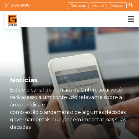
(11) 3186-8100
Renovar
Assine
Acessar
Notícias
Este é o canal de notícias da Grifon, aqui você
terá acesso a um conteúdo relevante sobre a
área jurídica e
como estão o andamento de algumas decisões
governamentais que podem impactar nas suas
decisões