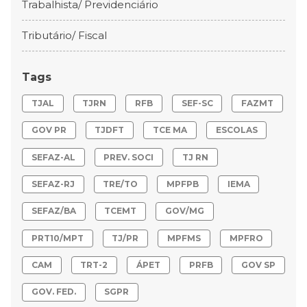
Trabalhista/ Previdenciário
Tributário/ Fiscal
Tags
TJAL
TJRN
RFB
SEF-SC
FAZMT
GOV PR
TJDFT
TCE MA
ESCOLAS
SEFAZ-AL
PREV. SOCI
TJ RN
SEFAZ-RJ
TRE/TO
MPFPB
IEMA
SEFAZ/BA
TCEMT
GOV/MG
PRT10/MPT
TJ/PR
MPFMS
MPFRO
CAM
TRT-2
ÁPET
PRFB
GOV SP
GOV. FED.
SGPR